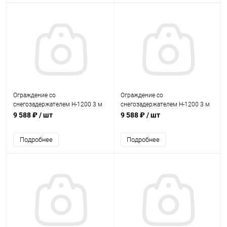
Ограждение со
Ограждение со
снегозадержателем Н-1200 3 м
снегозадержателем Н-1200 3 м
GrandLine RR 29
GrandLine RAL 5005
9 588 ₽
/ шт
9 588 ₽
/ шт
Подробнее
Подробнее