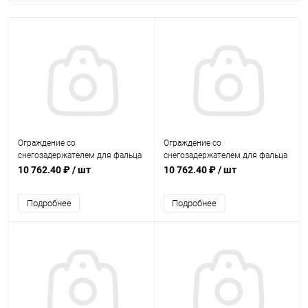
Ограждение со
Ограждение со
снегозадержателем для фальца
снегозадержателем для фальца
Н-900 3 м GrandLine RAL 9003
Н-900 3 м GrandLine RR 11
10 762.40 ₽
/ шт
10 762.40 ₽
/ шт
Подробнее
Подробнее