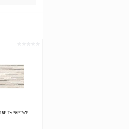
 15P TVP5PTWP