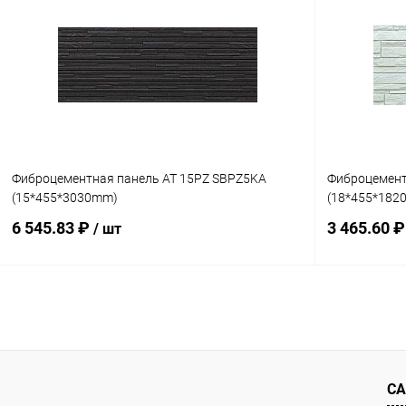
Купить в 1 клик
Сравнение
Купить в 1
В избранное
Под заказ
В избранн
Фиброцементная панель AT 15PZ SBPZ5KA
Фиброцемент
(15*455*3030mm)
(18*455*182
6 545.83 ₽
3 465.60 
/ шт
В корзину
Купить в 1 клик
Сравнение
Купить в 1
В избранное
Под заказ
В избранн
СА