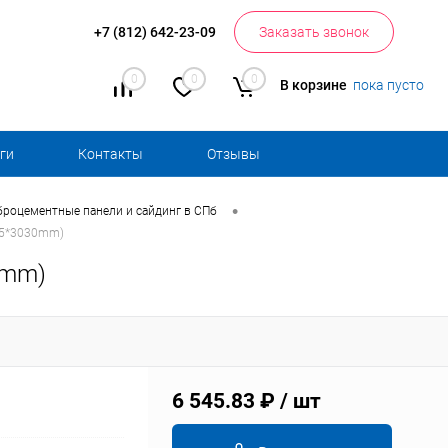
+7 (812) 642-23-09
Заказать звонок
0
0
0
В корзине
пока пусто
ги
Контакты
Отзывы
•
броцементные панели и сайдинг в СПб
55*3030mm)
0mm)
6 545.83 ₽
/ шт