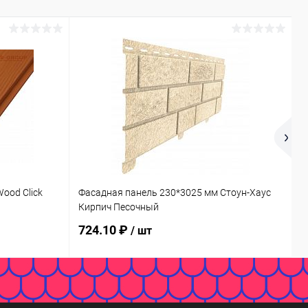
ood Click
Фасадная панель 230*3025 мм Стоун-Хаус
Р
Кирпич Песочный
724.10 ₽
1
/ шт