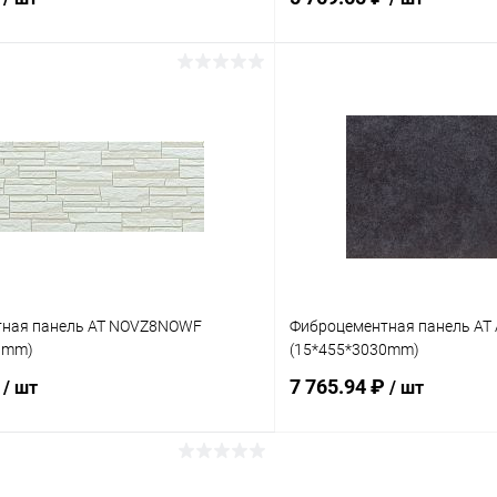
В корзину
В корз
 клик
Сравнение
Купить в 1 клик
ое
Под заказ
В избранное
тная панель AT NOVZ8NOWF
Фиброцементная панель AT
0mm)
(15*455*3030mm)
₽
7 765.94 ₽
/ шт
/ шт
В корзину
В корз