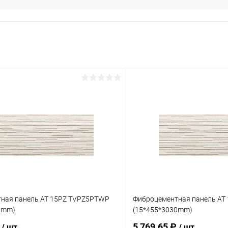
ная панель AT 15PZ TVPZ5PTWP
Фиброцементная панель AT
0mm)
(15*455*3030mm)
₽
5 769.65 ₽
/ шт
/ шт