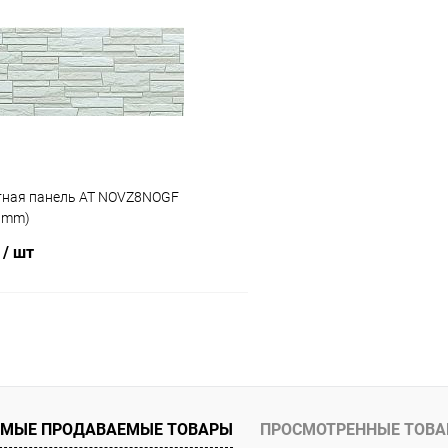
 клик
Сравнение
Купить в 1 клик
ое
Под заказ
В избранное
ная панель AT NOVZ8NOGF
0mm)
₽
/ шт
В корзину
 клик
Сравнение
ое
Под заказ
МЫЕ ПРОДАВАЕМЫЕ ТОВАРЫ
ПРОСМОТРЕННЫЕ ТОВ