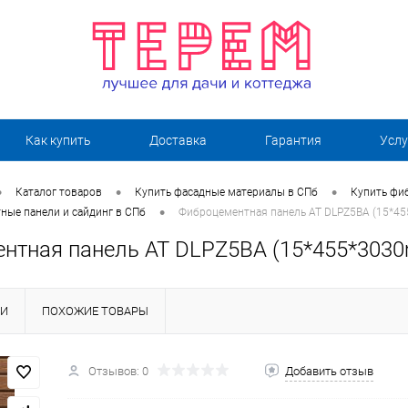
Как купить
Доставка
Гарантия
Услу
•
•
•
Каталог товаров
Купить фасадные материалы в СПб
Купить фи
•
ные панели и сайдинг в СПб
Фиброцементная панель AT DLPZ5BA (15*4
нтная панель AT DLPZ5BA (15*455*303
КИ
ПОХОЖИЕ ТОВАРЫ
Отзывов: 0
Добавить отзыв