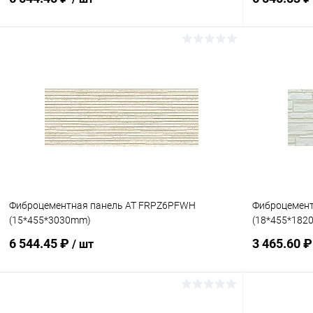
В корзину
Купить в 1 клик
Сравнение
Купить в 1
В избранное
Под заказ
В избранн
Фиброцементная панель AT FRPZ6PFWH
Фиброцемен
(15*455*3030mm)
(18*455*182
6 544.45 ₽
3 465.60 
/ шт
В корзину