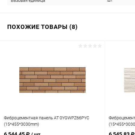
шт
Базовая единица
ПОХОЖИЕ ТОВАРЫ (8)
Фиброцементная панель AT 0YGWPZ66PYC
Фиброцемент
(15*455*3030mm)
(15*455*303
6 544.45 ₽
6 545.83 
/ шт