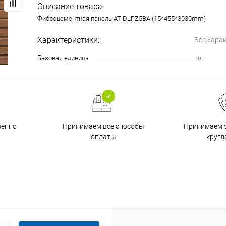
Описание товара:
Фиброцементная панель AT DLPZ5BA (15*455*3030mm)
Характеристики:
Все хара
Базовая единица
шт
венно
Принимаем все способы
Принимаем з
оплаты
кругл