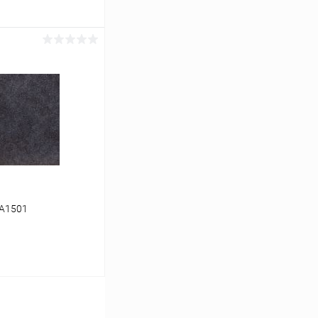
ину
Сравнение
Под заказ
 A1501
ину