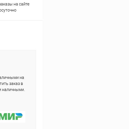
аказы на сайте
Профессиональная помощь в
осуточно
подборе товаров
наличными на
тить заказ в
и наличными.