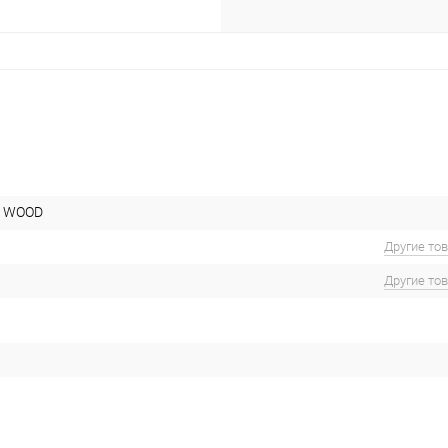
K WOOD
Другие то
Другие то