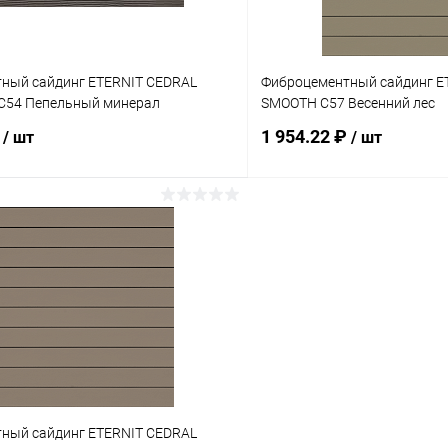
ный сайдинг ETERNIT CEDRAL
Фиброцементный сайдинг E
C54 Пепельный минерал
SMOOTH C57 Весенний лес
₽
1 954.22 ₽
/ шт
/ шт
В корзину
В корз
 клик
Сравнение
Купить в 1 клик
ое
Под заказ
В избранное
ный сайдинг ETERNIT CEDRAL