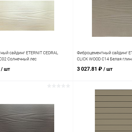
ный сайдинг ETERNIT CEDRAL
Фиброцементный сайдинг E
C02 Солнечный лес
CLICK WOOD C14 Белая глин
₽
3 027.81 ₽
/ шт
/ шт
В корзину
В корз
 клик
Сравнение
Купить в 1 клик
ое
Под заказ
В избранное