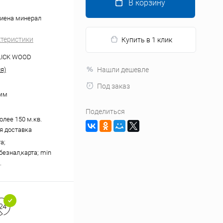
В корзину
иена минерал
ктеристики
Купить в 1 клик
LICK WOOD
я)
Нашли дешевле
Под заказ
 мм
Поделиться
олее 150 м.кв.
я доставка
а;
безнал,карта; min
.