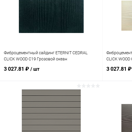
Фиброцементный сайдинг ETERNIT CEDRAL
Фиброцемент
CLICK WOOD C19 Грозовой океан
CLICK WOOD 
3 027.81 ₽
3 027.81 
/ шт
В корзину
Купить в 1 клик
Сравнение
Купить в 1
В избранное
Под заказ
В избранн