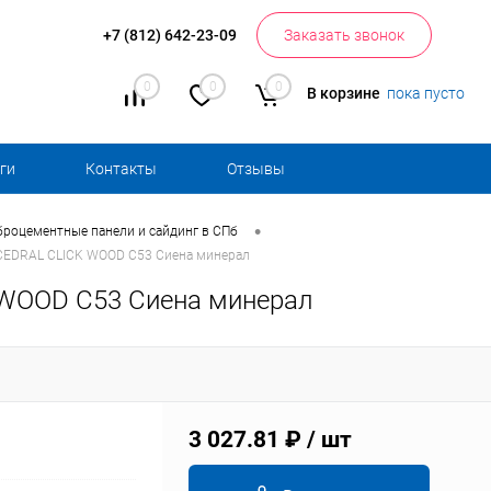
+7 (812) 642-23-09
Заказать звонок
0
0
0
В корзине
пока пусто
ги
Контакты
Отзывы
•
броцементные панели и сайдинг в СПб
CEDRAL CLICK WOOD C53 Сиена минерал
 WOOD C53 Сиена минерал
3 027.81 ₽
/ шт