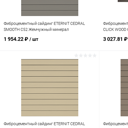
Фиброцементный сайдинг ETERNIT CEDRAL
Фиброцемент
SMOOTH C52 Жемчужный минерал
CLICK WOOD 
1 954.22 ₽
3 027.81 
/ шт
В корзину
Купить в 1 клик
Сравнение
Купить в 1
В избранное
Под заказ
В избранн
Фиброцементный сайдинг ETERNIT CEDRAL
Фиброцемент