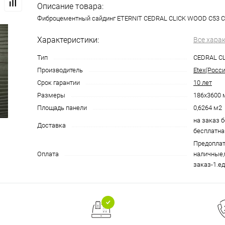
Описание товара:
Фиброцементный сайдинг ETERNIT CEDRAL CLICK WOOD C53 С
Характеристики:
Все хара
Тип
CEDRAL C
Производитель
Etex(Росси
Срок гарантии
10 лет
Размеры
186x3600
Площадь панели
0,6264 м2
на заказ б
Доставка
бесплатна
Предоплат
Оплата
наличные,
заказ-1.ед