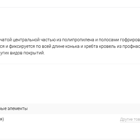
етчатой центральной частью из полипропилена и полосами гофрир
я и фиксируется по всей длине конька и хребта кровель из профнас
ругих видов покрытий.
ные элементы
я)
Другие то