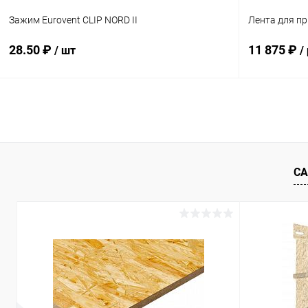
Зажим Eurovent CLIP NORD II
Лента для п
28.50 ₽
11 875 ₽
/ шт
/
В корзину
Купить в 1 клик
Сравнение
Купить в 1
В избранное
Под заказ
В избранн
СА
Цвет
RA
RA