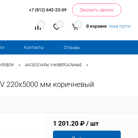
+7 (812) 642-23-09
Заказать звонок
0
0
0
В корзине
пока пусто
ги
Контакты
Отзывы
•
•
 КРОВЛИ
АКСЕССУАРЫ УНИВЕРСАЛЬНЫЕ
OV 220х5000 мм коричневый
1 201.20 ₽
/ шт