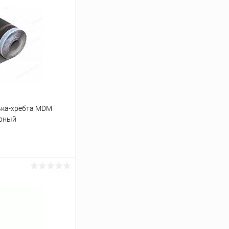
ька-хребта MDM
ерный
ину
Сравнение
Под заказ