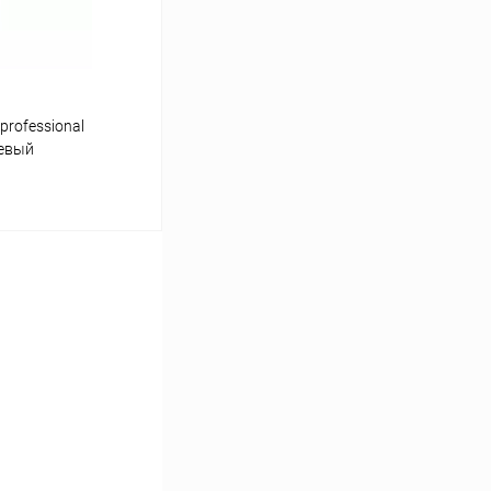
professional
невый
ину
Сравнение
Под заказ