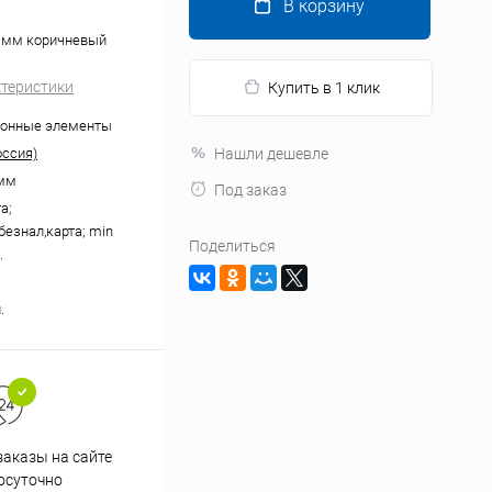
В корзину
0 мм коричневый
ктеристики
Купить в 1 клик
ионные элементы
ссия)
Нашли дешевле
 мм
Под заказ
а;
безнал,карта; min
Поделиться
.
.
аказы на сайте
Профессиональная помощь в
осуточно
подборе товаров