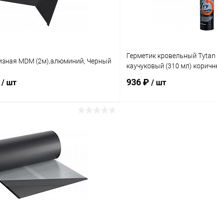
Герметик кровельный Tytan 
изная MDM (2м),алюминий, Черный
каучуковый (310 мл) корич
₽
936 ₽
/ шт
/ шт
В корзину
В корз
 клик
Сравнение
Купить в 1 клик
ое
Под заказ
В избранное