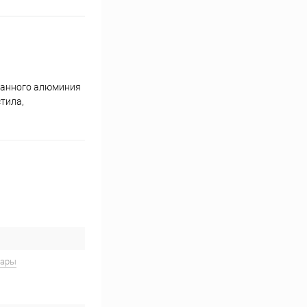
ованного алюминия
тила,
вары