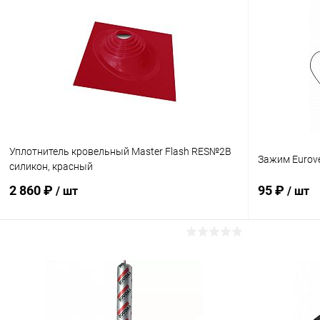
Уплотнитель кровельный Master Flash RES№2B
Зажим Eurove
силикон, красный
2 860 ₽
95 ₽
/ шт
/ шт
В корзину
Купить в 1 клик
Сравнение
Купить в 1
В избранное
Под заказ
В избранн