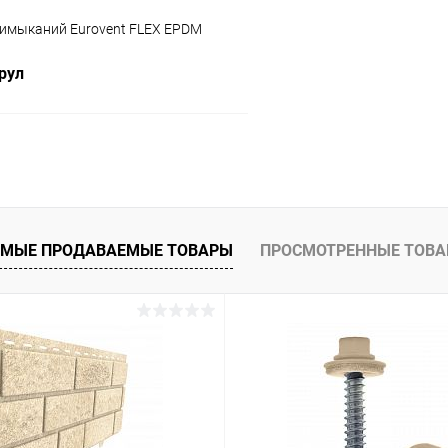
римыканий Eurovent FLEX EPDM
 рул
В корзину
 клик
Сравнение
ое
Под заказ
МЫЕ ПРОДАВАЕМЫЕ ТОВАРЫ
ПРОСМОТРЕННЫЕ ТОВ
L 8004 кирпичный
L 8019 коричневый