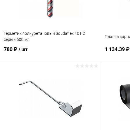
Герметик полиуретановый Soudaflex 40 FC
Планка карн
серый 600 мл
780 ₽
1 134.39 
/ шт
В корзину
Купить в 1 клик
Сравнение
Купить в 1
В избранное
Под заказ
В избранн