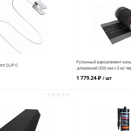
Рулонный аэроэлемент кон
nt CLIP C
,алюминий (300 мм х 5 м) Ч
1 779.24 ₽
/ шт
В корзину
В корз
 клик
Сравнение
Купить в 1 клик
ое
Под заказ
В избранное