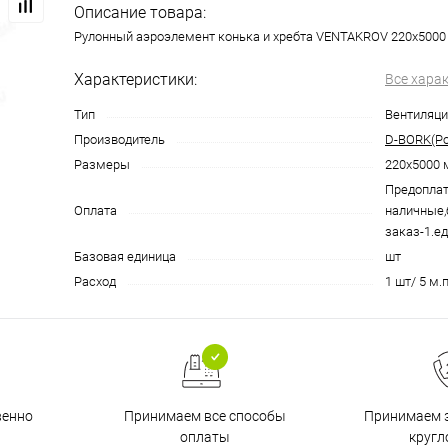
Описание товара:
Рулонный аэроэлемент конька и хребта VENTAKROV 220х500
Характеристики:
Все хара
Тип
Вентиляц
Производитель
D-BORK(Ро
Размеры
220х5000
Предоплат
Оплата
наличные,
заказ-1.ед
Базовая единица
шт
Расход
1 шт/ 5 м.п
венно
Принимаем все способы
Принимаем з
оплаты
кругл