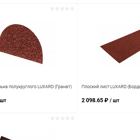
В корзину
В корз
 клик
Сравнение
Купить в 1 клик
ое
Под заказ
В избранное
ька полукруглого LUXARD (Гранат)
Плоский лист LUXARD (Борд
2 098.65 ₽
 шт
/ шт
В корзину
В корз