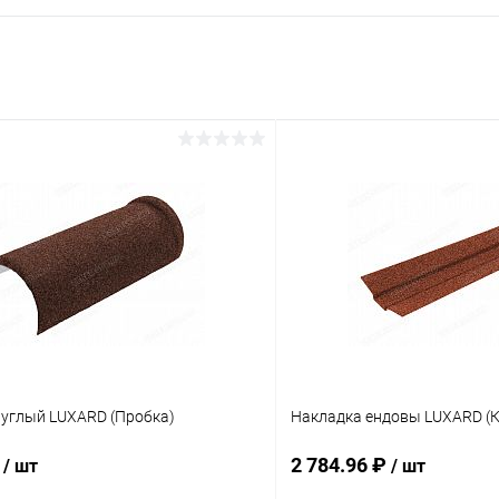
руглый LUXARD (Пробка)
Накладка ендовы LUXARD (
₽
2 784.96 ₽
/ шт
/ шт