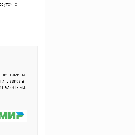
осуточно
подборе товаров
наличными на
тить заказ в
и наличными.