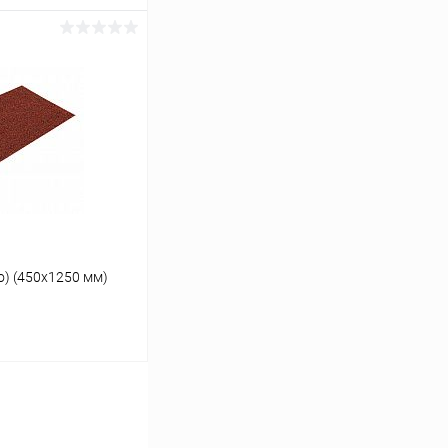
ину
Сравнение
Под заказ
о) (450х1250 мм)
ину