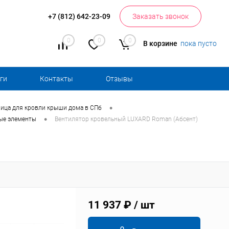
+7 (812) 642-23-09
Заказать звонок
0
0
0
В корзине
пока пусто
ги
Контакты
Отзывы
•
ица для кровли крыши дома в СПб
•
вые элементы
Вентилятор кровельный LUXARD Roman (Абсент)
11 937 ₽
/ шт