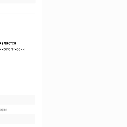
является
хнологически.
вары