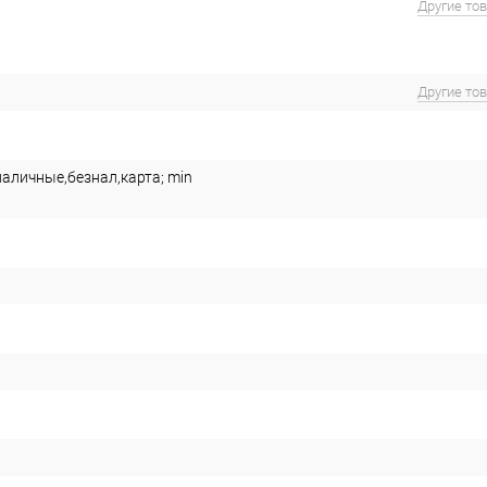
Другие то
Другие то
наличные,безнал,карта; min