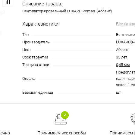
Описание товара:
Вентилятор кровельный LUXARD Roman (Абсент)
Характеристики:
Все хара
Тип
Вентилят
Производитель
LUXARD(Р
Цвет
Абсент
Срок гарантии
35 лет
Толщина стали
0,45 мм
Предоплат
Оплата
наличные,
заказ-1.ед
Базовая единица
шт
венно
Принимаем все способы
Принимаем з