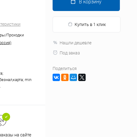
В корзину
ктеристики
Купить в 1 клик
оры/Проходки
оссия)
Нашли дешевле
Под заказ
Поделиться
а;
безнал,карта; min
.
аказы на сайте
Профессиональная помощь в