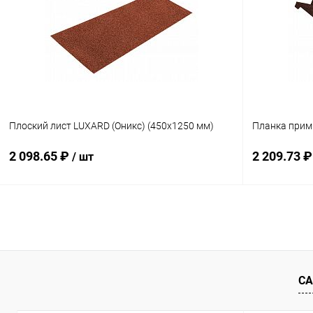
Купить в 1 клик
Сравнение
Купить в 1
В избранное
Под заказ
В избранн
Плоский лист LUXARD (Оникс) (450х1250 мм)
Планка прим
2 098.65 ₽
2 209.73 
/ шт
В корзину
Купить в 1 клик
Сравнение
Купить в 1
В избранное
Под заказ
В избранн
СА