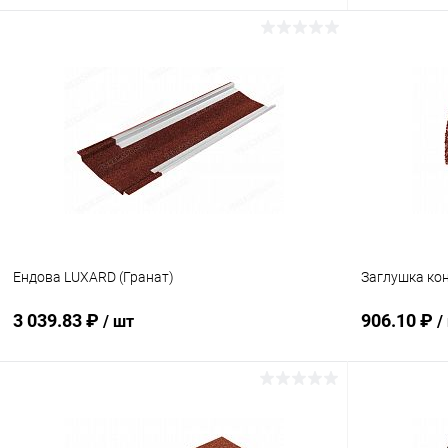
В корзину
Купить в 1 клик
Сравнение
Купить в 1
В избранное
Под заказ
В избранн
Ендова LUXARD (Гранат)
Заглушка кон
3 039.83 ₽
906.10 ₽
/ шт
/
В корзину