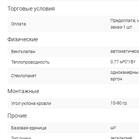
Торговые условия
Предоплата; 
Оплата
заказ-1.шт.
Физические
автоматическ
Вентклапан
0,77 м²С°/Вт
Теплопроводность
однокамерный
Стеклопакет
аргон
Монтажные
15-90 гр.
Угол уклона кровли
Прочие
шт
Базовая единица
эксклюзив
Тип ручки