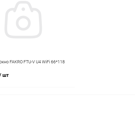
 клик
Сравнение
Купить в 1 клик
ое
Под заказ
В избранное
кно FAKRO FTU-V U4 WiFi 66*118
/ шт
В корзину
 клик
Сравнение
ое
Под заказ