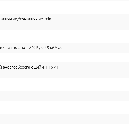
наличные,безналичные; min
ий вентклапан V40P до 49 м³/час
 энергосберегающий 4H-16-4T