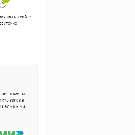
аказы на сайте
Профессиональная помощь в
осуточно
подборе товаров
наличными на
тить заказ в
и наличными.