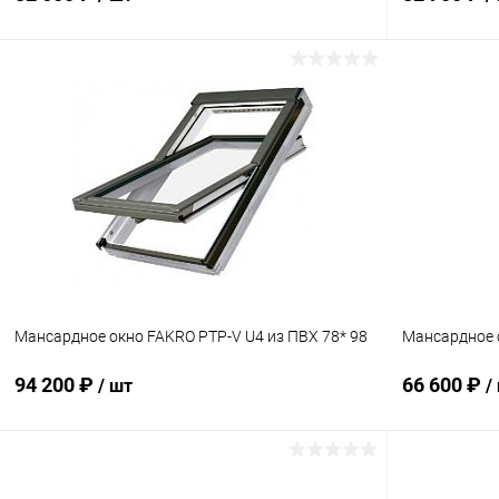
В корзину
Купить в 1 клик
Сравнение
Купить в 1
В избранное
Под заказ
В избранн
Мансардное окно FAKRO PTP-V U4 из ПВХ 78* 98
Мансардное 
94 200 ₽
66 600 ₽
/ шт
/
В корзину