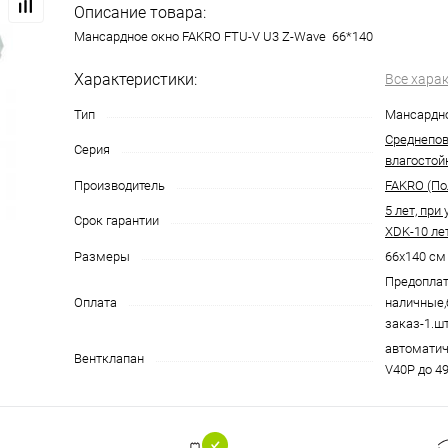
Описание товара:
Мансардное окно FAKRO FTU-V U3 Z-Wave 66*140
Характеристики:
Все хара
Тип
Мансардно
Среднепов
Серия
влагостойк
Производитель
FAKRO (По
5 лет, при
Срок гарантии
XDK-10 ле
Размеры
66х140 см
Предоплат
Оплата
наличные,
заказ-1.шт
автоматич
Вентклапан
V40P до 4