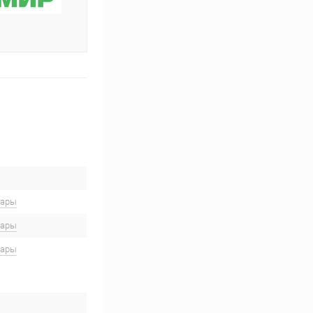
вары
вары
вары