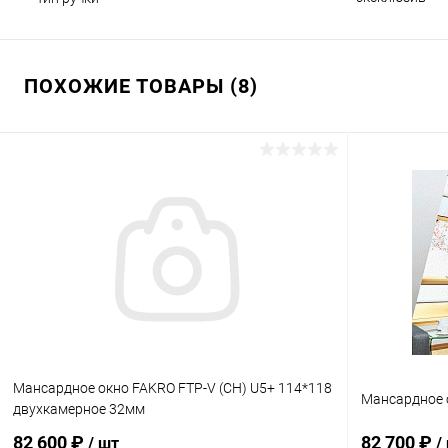
ПОХОЖИЕ ТОВАРЫ (8)
Мансардное окно FAKRO FTP-V (CH) U5+ 114*118
Мансардное о
двухкамерное 32мм
82 600 ₽
82 700 ₽
/ шт
/