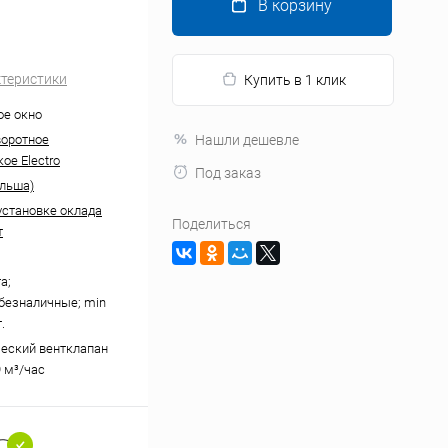
В корзину
ктеристики
Купить в 1 клик
е окно
оротное
Нашли дешевле
ое Electro
Под заказ
льша)
 установке оклада
Поделиться
т
а;
безналичные; min
.
еский вентклапан
9 м³/час