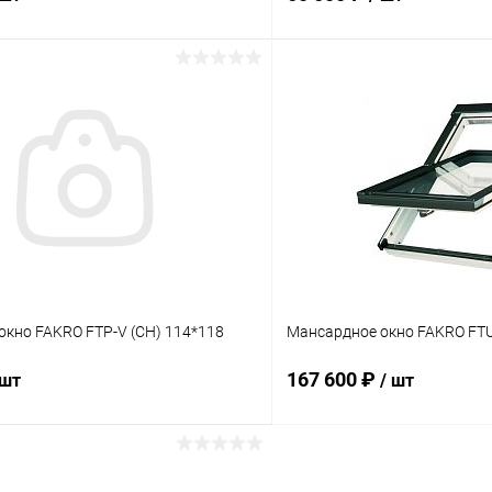
В корзину
В корз
 клик
Сравнение
Купить в 1 клик
ое
Под заказ
В избранное
окно FAKRO FTP-V (CH) 114*118
Мансардное окно FAKRO FTU
167 600 ₽
 шт
/ шт
В корзину
В корз