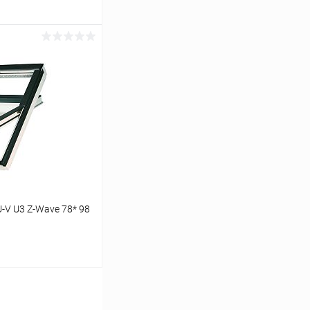
ину
Сравнение
Под заказ
-V U3 Z-Wave 78* 98
ину