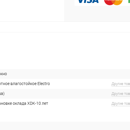
окно
тное влагостойкое Electro
Другие то
ша)
Другие то
тановке оклада XDK-10 лет
Другие то