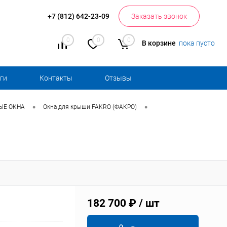
+7 (812) 642-23-09
Заказать звонок
0
0
0
В корзине
пока пусто
ги
Контакты
Отзывы
•
•
ЫЕ ОКНА
Окна для крыши FAKRO (ФАКРО)
182 700 ₽
/ шт