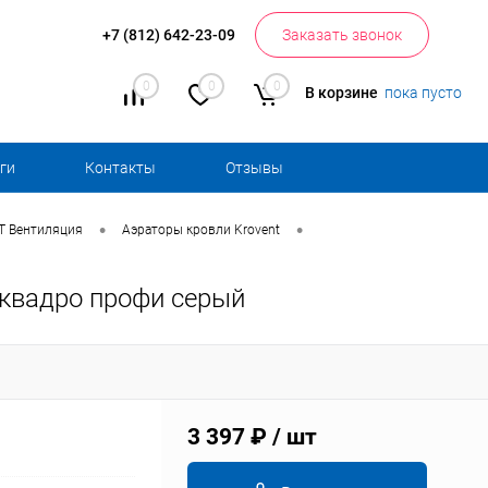
+7 (812) 642-23-09
Заказать звонок
0
0
0
В корзине
пока пусто
ги
Контакты
Отзывы
•
•
 Вентиляция
Аэраторы кровли Krovent
 квадро профи серый
3 397 ₽
/ шт