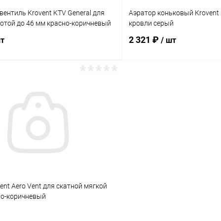
ентиль Krovent KTV General для
Аэратор коньковый Krovent 
отой до 46 мм красно-коричневый
кровли серый
2 321 ₽
шт
/ шт
В корзину
В корз
 клик
Сравнение
Купить в 1 клик
ое
Под заказ
В избранное
ent Aero Vent для скатной мягкой
но-коричневый