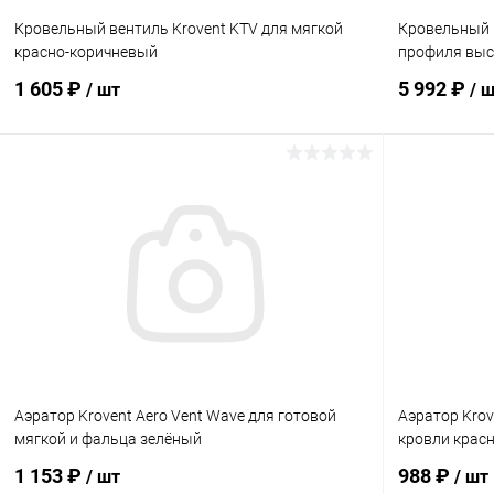
Кровельный вентиль Krovent KTV для мягкой
Кровельный в
красно-коричневый
профиля выс
1 605 ₽
5 992 ₽
/ шт
/ 
В корзину
Купить в 1 клик
Сравнение
Купить в 1
В избранное
Под заказ
В избранн
Аэратор Krovent Aero Vent Wave для готовой
Аэратор Krov
мягкой и фальца зелёный
кровли крас
1 153 ₽
988 ₽
/ шт
/ шт