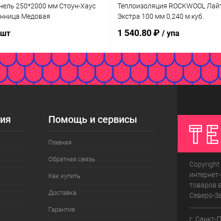
нель 250*2000 мм Стоун-Хаус
Теплоизоляция ROCKWOOL Лай
енница Медовая
Экстра 100 мм 0,240 м.куб.
1 540.80 ₽
 шт
/ упа
ия
Помощь и сервисы
Главная
Обратная связь
Copyright
интернет
Как купить
товаров в
Доставка
Северо-З
Гарантия
г. Санкт-