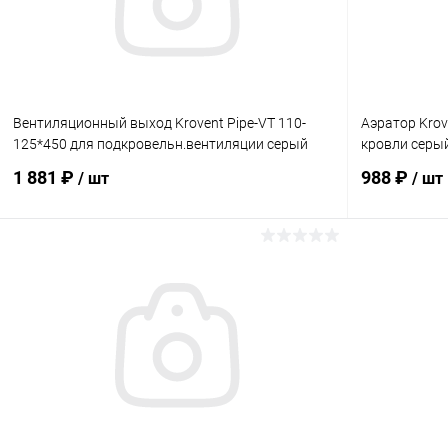
Вентиляционный выход Krovent Pipe-VT 110-
Аэратор Krov
125*450 для подкровельн.вентиляции серый
кровли серы
1 881 ₽
988 ₽
/ шт
/ шт
В корзину
Купить в 1 клик
Сравнение
Купить в 1
В избранное
Под заказ
В избранн