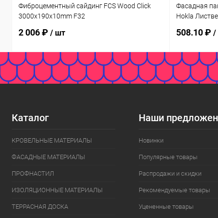
Фиброцементный сайдинг FCS Wood Click
Фасадная па
3000x190x10mm F32
Hokla Листв
2 006 ₽
508.10 ₽
/ шт
/
Каталог
Наши предложен
КРОВЕЛЬНЫЕ МАТЕРИАЛЫ
Новинки
ФАСАДНЫЕ МАТЕРИАЛЫ
Популярные товары
ПРОФНАСТИЛ
Распродажи и скидки
ИЗОЛЯЦИОННЫЕ МАТЕРИАЛЫ
Рекомендуемые товары
ТЕРРАСНАЯ ДОСКА
Уцененные товары