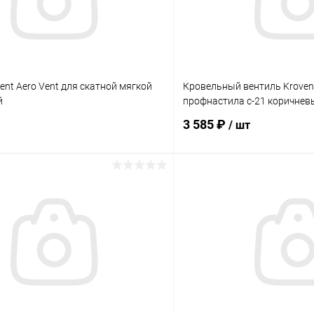
ent Aero Vent для скатной мягкой
Кровельный вентиль Krovent
й
профнастила с-21 коричнев
3 585 ₽
/ шт
В корзину
В корз
 клик
Сравнение
Купить в 1 клик
ое
Под заказ
В избранное