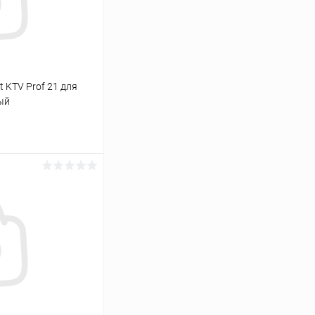
 KTV Prof 21 для
ый
ину
Сравнение
Под заказ