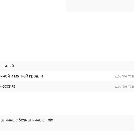
вельный
нной и мягкой кровли
Другие то
(Россия)
Другие то
наличные,безналичные; min