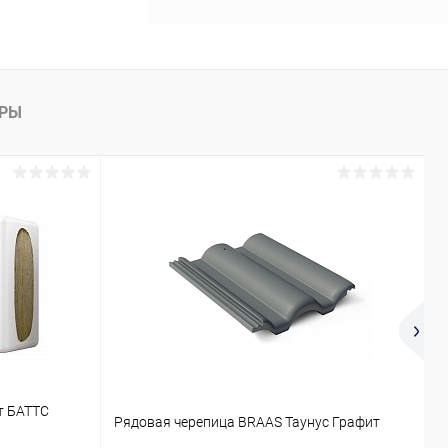
АРЫ
т БАТТС
Ф
Рядовая черепица BRAAS Таунус Графит
К