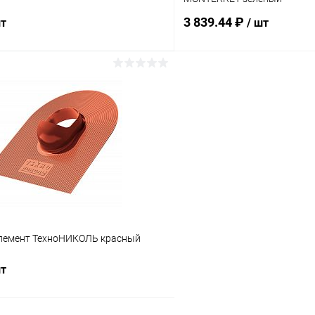
3 839.44 ₽
шт
/ шт
В корзину
В корз
 клик
Сравнение
Купить в 1 клик
ое
Под заказ
В избранное
лемент ТехноНИКОЛЬ красный
шт