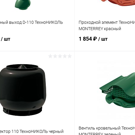
ный выход D-110 ТехноНИКОЛЬ
Проходной элемент ТехноН
MONTERREY красный
₽
1 854 ₽
/ шт
/ шт
В корзину
В корз
 клик
Сравнение
Купить в 1 клик
ое
Под заказ
В избранное
Вентиль кровельный Техно
ектор 110 ТехноНИКОЛЬ черный
MONTERREY зеленый