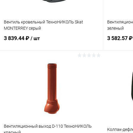
Вентиль кровельный ТехноНИКОЛЬ Skat
Вентиляцион
MONTERREY серый
зеленый
3 839.44 ₽
3 582.57 
/ шт
В корзину
Купить в 1 клик
Сравнение
Купить в 1
В избранное
Под заказ
В избранн
Вентиляционный выход D-110 ТехноНИКОЛЬ
Колпак-дефл
красный