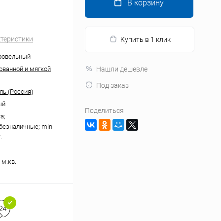
В корзину
ктеристики
Купить в 1 клик
ровельный
ованной и мягкой
Нашли дешевле
Под заказ
ль (Россия)
ый
Поделиться
а;
безналичные; min
.
 м.кв.