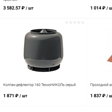
3 582.57 ₽
1 014 ₽
/ шт
/ 
В корзину
Купить в 1 клик
Сравнение
Купить в 1
В избранное
Под заказ
В избранн
Колпак-дефлектор 160 ТехноНИКОЛЬ серый
Проходной э
1 871 ₽
1 837 ₽
/ шт
/ 