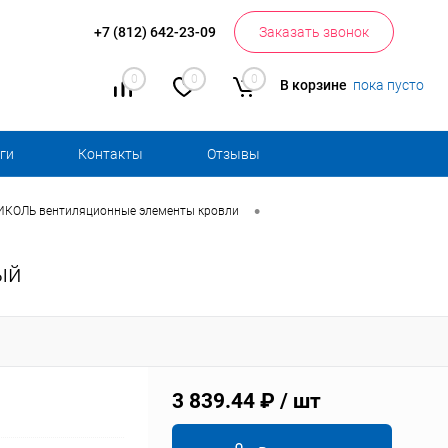
+7 (812) 642-23-09
Заказать звонок
0
0
0
В корзине
пока пусто
ги
Контакты
Отзывы
•
КОЛЬ вентиляционные элементы кровли
ый
3 839.44 ₽
/ шт