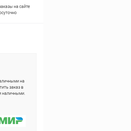
аказы на сайте
Профессиональная помощь в
осуточно
подборе товаров
наличными на
тить заказ в
и наличными.