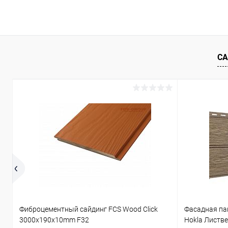
В корзину
Купить в 1 клик
Сравнение
Купить в 1
В избранное
Под заказ
В избранн
СА
Фиброцементный сайдинг FCS Wood Click
Фасадная па
3000x190x10mm F32
Hokla Листв