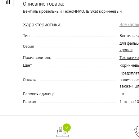
Описание товара:
Вентиль кровельный ТехноНИКОЛЬ Skat коричневый
Характеристики:
Все хара
Тип
Вентиль к
для фальц
Серия
кровли
Производитель
Технонико
Цвет
Коричнев
Предоплат
Оплата
наличные,
заказ-1.шт
Базовая единица
шт
Расход
1 шт. на 10