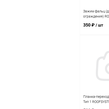
Зажим фальц (д
ограждения) R
Prestige RAL 70
350 ₽
/ шт
В 
Купить в 1 кл
В избранное
Планка-переход
Тип 1 ROOFSYST
8017 PRO