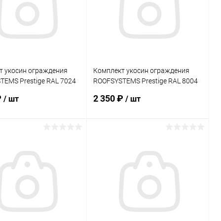
ранное
Под заказ
В избранное
Под заказ
т укосин ограждения
Комплект укосин ограждения
EMS Prestige RAL 7024
ROOFSYSTEMS Prestige RAL 8004
PRO
₽
2 350 ₽
/ шт
/ шт
В корзину
В корзину
ь в 1 клик
Сравнение
Купить в 1 клик
Сравнение
ранное
Под заказ
В избранное
Под заказ