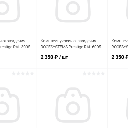
Под заказ
В избранное
Под заказ
В изб
н ограждения
Комплект укосин ограждения
Комплек
estige RAL 3005
ROOFSYSTEMS Prestige RAL 6005
ROOFSYST
PRO
PRO
2 350 ₽
2 350 
/ шт
корзину
В корзину
ик
Сравнение
Купить в 1 клик
Сравнение
Купит
Под заказ
В избранное
Под заказ
В изб