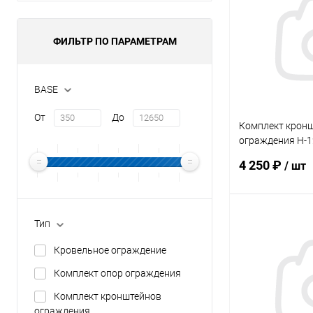
ФИЛЬТР ПО ПАРАМЕТРАМ
BASE
От
До
Комплект крон
ограждения Н-
ROOFSYSTEMS Pr
4 250 ₽
/ шт
PRO
В 
Тип
Кровельное ограждение
Купить в 1 кл
Комплект опор ограждения
В избранное
Комплект кронштейнов
ограждения