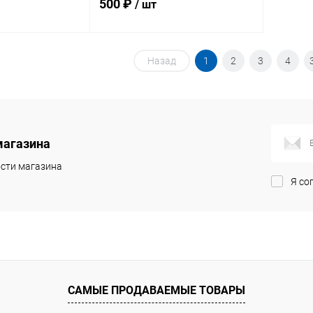
500 ₽
/ шт
корзину
Назад
В корзину
1
2
3
4
ик
Сравнение
Купить в 1 клик
Сравнение
Под заказ
В избранное
Под заказ
магазина
сти магазина
Я со
САМЫЕ ПРОДАВАЕМЫЕ ТОВАРЫ