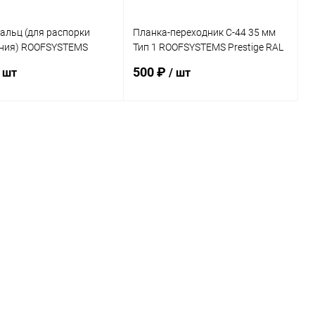
альц (для распорки
Планка-переходник С-44 35 мм
ния) ROOFSYSTEMS
Тип 1 ROOFSYSTEMS Prestige RAL
 RAL 8017
8004 PRO
500 ₽
/ шт
/ шт
В корзину
В корзину
ь в 1 клик
Сравнение
Купить в 1 клик
Сравнение
ранное
Под заказ
В избранное
Под заказ