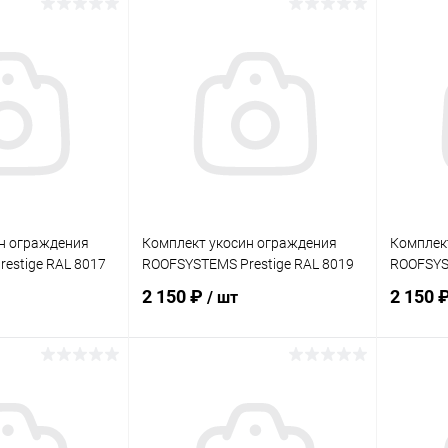
корзину
В корзину
ик
Сравнение
Купить в 1 клик
Сравнение
Купит
Под заказ
В избранное
Под заказ
В изб
н ограждения
Комплект укосин ограждения
Комплек
estige RAL 8017
ROOFSYSTEMS Prestige RAL 8019
ROOFSYST
2 150 ₽
2 150 
/ шт
корзину
В корзину
ик
Сравнение
Купить в 1 клик
Сравнение
Купит