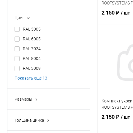
ROOFSYSTEMS Pr
2 150 ₽
/ шт
Цвет
RAL 3005
В 
RAL 6005
RAL 7024
Купить в 1 кл
RAL 8004
В избранное
RAL 3009
Показать ещё 13
Размеры
Комплект укоси
3,0 м
ROOFSYSTEMS Pr
3 м; h 0,6 м
2 150 ₽
/ шт
Толщина цинка
3 м; h 1,0 м
Неоцинкованные