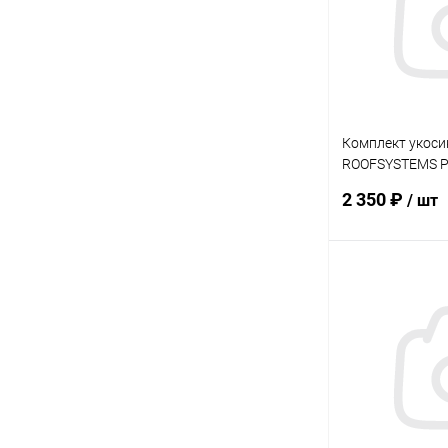
В избранное
Комплект укоси
ROOFSYSTEMS Pr
PRO
2 350 ₽
/ шт
В 
Купить в 1 кл
В избранное