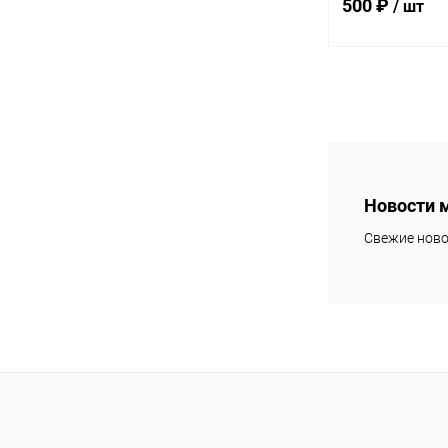
500 ₽
/ шт
В 
Купить в 1 кл
В избранное
Новости 
Свежие ново