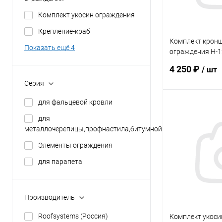
Комплект укосин ограждения
Крепление-краб
Комплект крон
Показать ещё 4
ограждения Н-
ROOFSYSTEMS Pr
4 250 ₽
/ шт
PRO
Серия
для фальцевой кровли
В 
для
металлочерепицы,профнастила,битумной
Купить в 1 кл
Элементы ограждения
В избранное
для парапета
Производитель
Roofsystems (Россия)
Комплект укоси