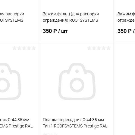
ля распорки
Зажим фальц (для распорки
Зажим ф
OOFSYSTEMS
ограждения) ROOFSYSTEMS
огражде
24
Prestige RAL 8004
Prestige
350 ₽
350 ₽
/ шт
корзину
В корзину
ик
Сравнение
Купить в 1 клик
Сравнение
Купит
Под заказ
В избранное
Под заказ
В изб
ник С-44 35 мм
Планка-переходник С-44 35 мм
EMS Prestige RAL
Тип 1 ROOFSYSTEMS Prestige RAL
8019 PRO