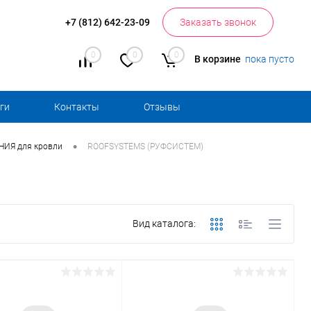
+7 (812) 642-23-09
Заказать звонок
0
0
0
В корзине
пока пусто
ги
Контакты
Отзывы
•
ИЯ для кровли
ROOFSYSTEMS (РУФСИСТЕМ)
Вид каталога: