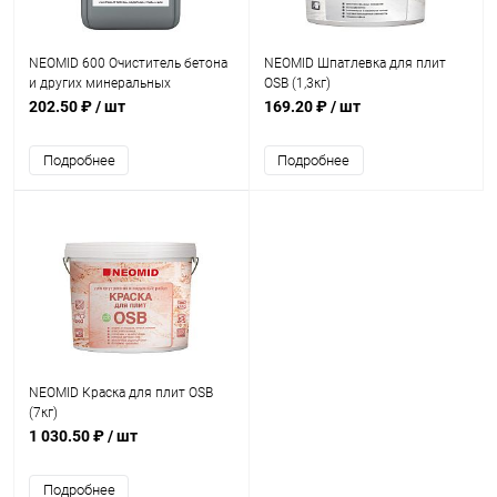
NEOMID 600 Очиститель бетона
NEOMID Шпатлевка для плит
и других минеральных
OSB (1,3кг)
поверхностей (0,5л)
202.50 ₽
/ шт
169.20 ₽
/ шт
Подробнее
Подробнее
NEOMID Краска для плит OSB
(7кг)
1 030.50 ₽
/ шт
Подробнее