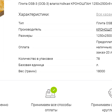
Плита OSB-3 (ОСБ-3) влагостойкая КРОНОШПАН 1250х2500х9
Характеристики:
Все хара
Тип
Плита OSB
Производитель
КРОНОШПА
Размеры
1250х2500
Предоплат
Оплата
наличные,
заказ-20 л
Количество в упаковке
78
Базовая единица
л.
Вес (грамм)
18000
венно
Принимаем все способы
Принимаем з
оплаты
кругл