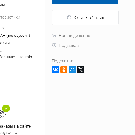
 мм
ктеристики
Купить в 1 клик
-3
Н (Белоруссия)
Нашли дешевле
х9 мм
Под заказ
а;
безналичные; min
Поделиться
.
аказы на сайте
Профессиональная помощь в
осуточно
подборе товаров