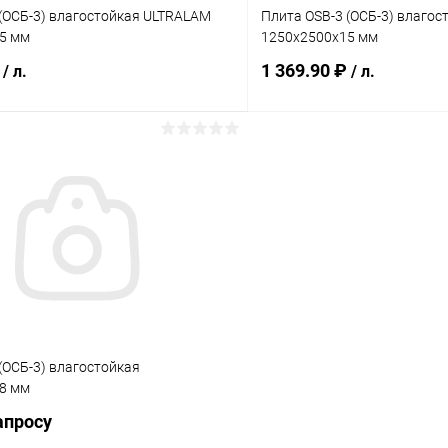
 (ОСБ-3) влагостойкая ULTRALAM
Плита OSB-3 (ОСБ-3) влаго
5 мм
1250х2500х15 мм
₽
1 369.90 ₽
/ л.
/ л.
В корзину
В корз
 клик
Сравнение
Купить в 1 клик
ое
Под заказ
В избранное
(ОСБ-3) влагостойкая
8 мм
апросу