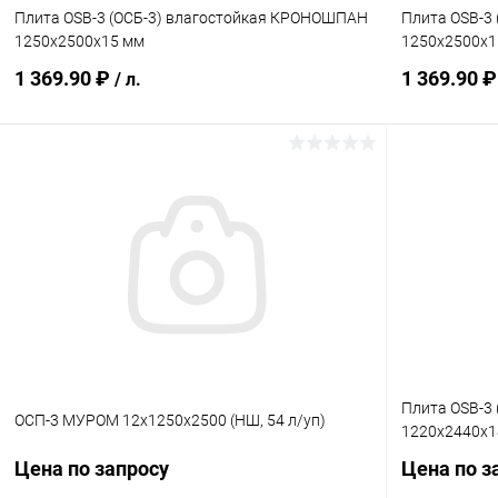
Плита OSB-3 (ОСБ-3) влагостойкая КРОНОШПАН
Плита OSB-3
1250х2500х15 мм
1250х2500х1
1 369.90 ₽
1 369.90 
/ л.
В корзину
Купить в 1 клик
Сравнение
Купить в 1
В избранное
Под заказ
В избранн
Плита OSB-3 
ОСП-3 МУРОМ 12х1250х2500 (НШ, 54 л/уп)
1220х2440х1
Цена по запросу
Цена по з