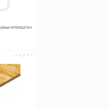
остойкая КРОНОШПАН
ь цену
Сравнение
Под заказ