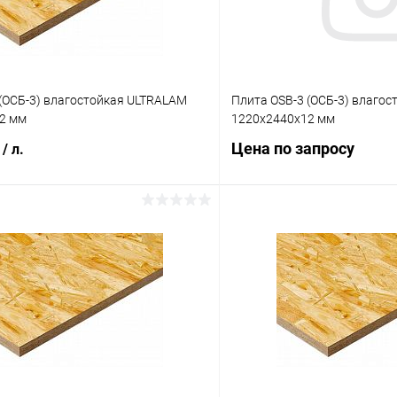
 (ОСБ-3) влагостойкая ULTRALAM
Плита OSB-3 (ОСБ-3) влаг
2 мм
1220х2440х12 мм
₽
Цена по запросу
/ л.
Запросит
В корзину
Купить в 1 клик
 клик
Сравнение
В избранное
ое
Под заказ