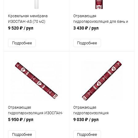
Кровельная мембрана
Отражающая
ИЗОСПАН -АS (70 м2)
гидропароизоляция для бань и
саун ИЗОСПАН-FB(70м2)
9 520 ₽
/ рул
3 430 ₽
/ рул
Подробнее
Подробнее
Отражающая
Отражающая
гидропароизоляция ИЗОСПАН-
гидропароизоляция
FS(70м2)
повышенной прочности
5 950 ₽
/ рул
9 030 ₽
/ рул
ИЗОСПАН-FD(70м2)
Подробнее
Подробнее