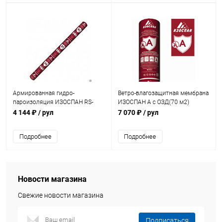
Армированная гидро-
Ветро-влагозащитная мембрана
пароизоляция ИЗОСПАН RS-
ИЗОСПАН А с ОЗД(70 м2)
Proff (70 м2)
4 144 ₽
/ рул
7 070 ₽
/ рул
Подробнее
Подробнее
Новости магазина
Свежие новости магазина
Подписаться