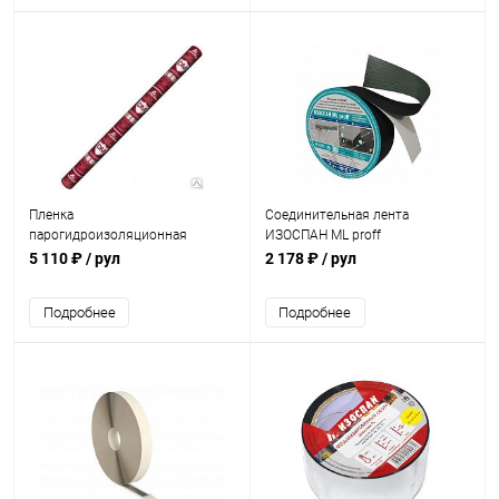
Пленка
Соединительная лента
парогидроизоляционная
ИЗОСПАН ML proff
универсальная с антиконденсат.
5 110 ₽
/ рул
2 178 ₽
/ рул
поверхостью ИЗОСПАН DM (70
м2)
Подробнее
Подробнее