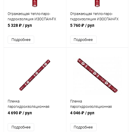
Отражающая тепло-паро-
Отражающая тепло-паро-
гидроизоляция ИЗОСПАН-FX
гидроизоляция ИЗОСПАН-FX
(4mm)(70м2)
(5mm)(70м2)
5 328 ₽
/ рул
5 760 ₽
/ рул
Подробнее
Подробнее
Пленка
Пленка
парогидроизоляционная
парогидроизоляционная
универсальная ИЗОСПАН C (70
универсальная ИЗОСПАН D (90
4 690 ₽
/ рул
4 046 ₽
/ рул
м2)
гр) (70 м2)
Подробнее
Подробнее