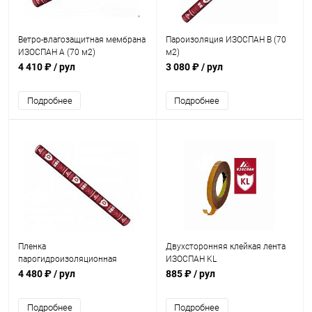
Ветро-влагозащитная мембрана
Пароизоляция ИЗОСПАН B (70
ИЗОСПАН А (70 м2)
м2)
4 410 ₽
/ рул
3 080 ₽
/ рул
Подробнее
Подробнее
Пленка
Двухсторонняя клейкая лента
парогидроизоляционная
ИЗОСПАН KL
универсальная ИЗОСПАН D (70
4 480 ₽
/ рул
885 ₽
/ рул
м2)
Подробнее
Подробнее