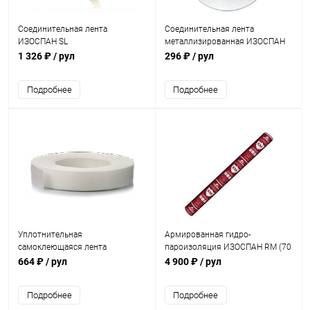
Соединительная лента
Соединительная лента
ИЗОСПАН SL
металлизированная ИЗОСПАН
FL
1 326 ₽
/ рул
296 ₽
/ рул
Подробнее
Подробнее
Уплотнительная
Армированная гидро-
самоклеющаяся лента
пароизоляция ИЗОСПАН RM (70
ИЗОСПАН
м2)
664 ₽
/ рул
4 900 ₽
/ рул
Подробнее
Подробнее