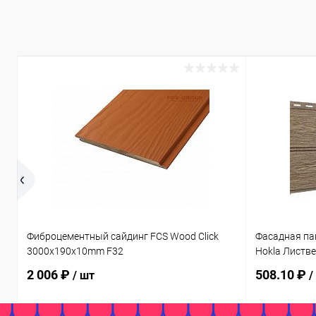
Фиброцементный сайдинг FCS Wood Click
Фасадная па
3000x190x10mm F32
Hokla Листв
2 006 ₽
508.10 ₽
/ шт
/