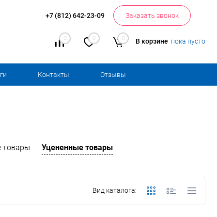
+7 (812) 642-23-09
Заказать звонок
0
0
0
В корзине
пока пусто
ги
Контакты
Отзывы
 товары
Уцененные товары
Вид каталога: