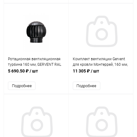
Ротационная вентиляционная
Комплект вентиляции Gervent
турбина 160 мм, GERVENT RAL
для кровли Монтеррей, 160 мм,
9005
труба изолированная 125 мм,
5 690.50 ₽
/ шт
11 305 ₽
/ шт
RAL 3005
Подробнее
Подробнее