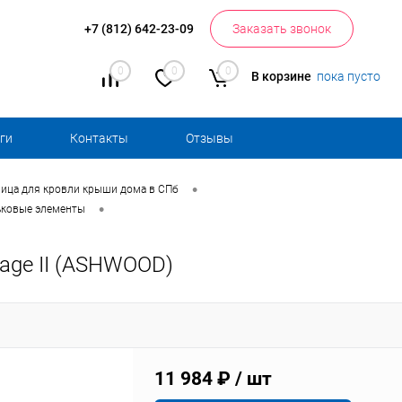
+7 (812) 642-23-09
Заказать звонок
0
0
0
В корзине
пока пусто
ги
Контакты
Отзывы
•
ица для кровли крыши дома в СПб
•
ьковые элементы
age II (ASHWOOD)
11 984 ₽
/ шт