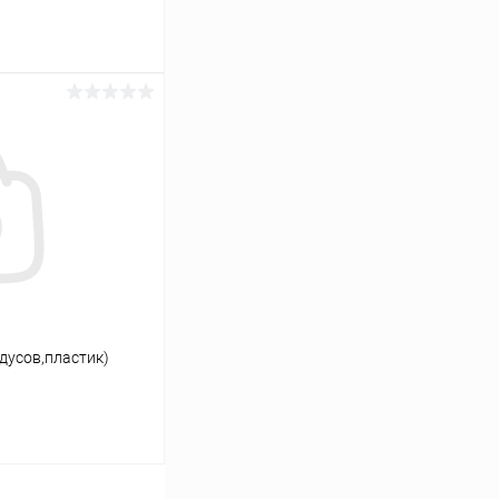
ину
Сравнение
Под заказ
адусов,пластик)