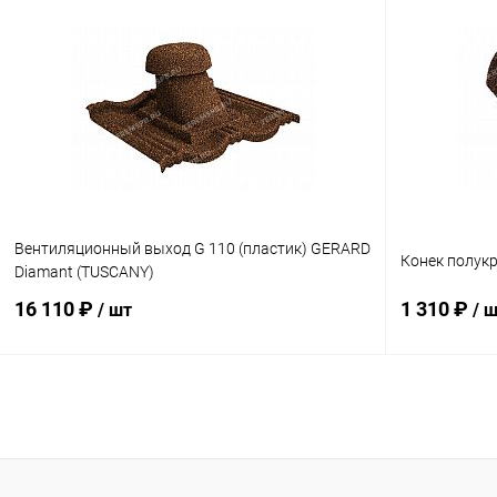
В корзину
Купить в 1 клик
Сравнение
Купить в 1
В избранное
Под заказ
В избранн
Вентиляционный выход G 110 (пластик) GERARD
Конек полук
Diamant (TUSCANY)
16 110 ₽
1 310 ₽
/ шт
/ 
В корзину
Купить в 1 клик
Сравнение
Купить в 1
В избранное
Под заказ
В избранн