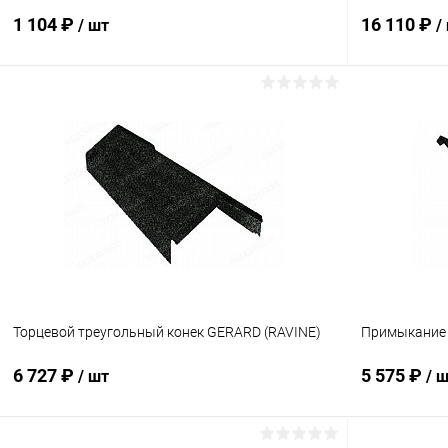
1 104 ₽
16 110 ₽
/ шт
/
В корзину
Купить в 1 клик
Сравнение
Купить в 1
В избранное
Под заказ
В избранн
Торцевой треугольный конек GERARD (RAVINE)
Примыкание 
6 727 ₽
5 575 ₽
/ шт
/ 