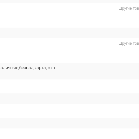
Другие то
Другие то
наличные,безнал,карта; min