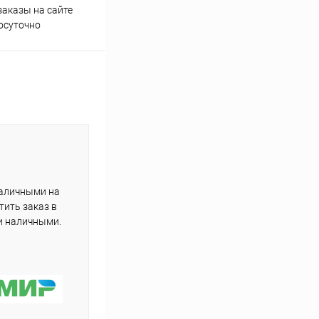
аказы на сайте
Профессиональная помощь в
осуточно
подборе товаров
наличными на
тить заказ в
и наличными.