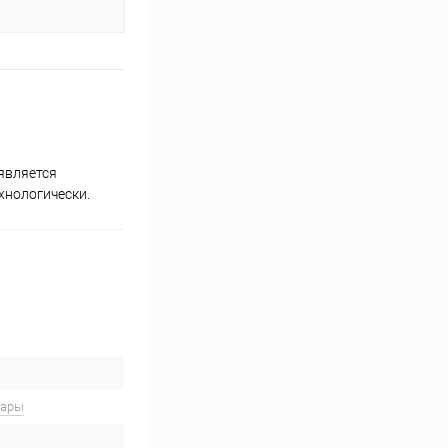
является
хнологически.
вары