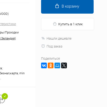
В корзину
HWOOD)
ктеристики
Купить в 1 клик
оры/Проходки
.Зеландия)
Нашли дешевле
D
Под заказ
Поделиться
а;
безнал,карта; min
.