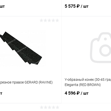
5 575 ₽
 шт
/ шт
В корзину
В корз
 клик
Сравнение
Купить в 1 клик
ое
Под заказ
В избранное
Y-образный конек (30-45 гр
резное правое GERARD (RAVINE)
Eleganta (RED BROWN)
4 596 ₽
шт
/ шт