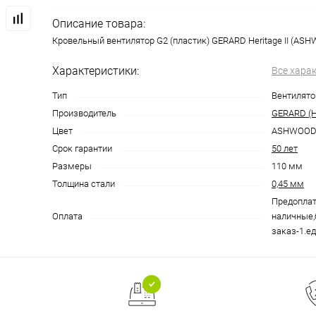
Описание товара:
Кровельный вентилятор G2 (пластик) GERARD Heritage II (AS
Характеристики:
Все хара
Тип
Вентилят
Производитель
GERARD (Н
Цвет
ASHWOO
Срок гарантии
50 лет
Размеры
110 мм
Толщина стали
0,45 мм
Предоплат
Оплата
наличные,
заказ-1.ед