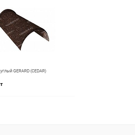
В корзину
В корз
 клик
Сравнение
Купить в 1 клик
ое
Под заказ
В избранное
руглый GERARD (CEDAR)
шт
В корзину
 клик
Сравнение
ое
Под заказ