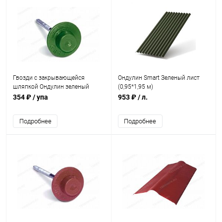
Гвозди с закрывающейся
Ондулин Smart Зеленый лист
шляпкой Ондулин зеленый
(0,95*1,95 м)
(100шт)
354 ₽
/ упа
953 ₽
/ л.
Подробнее
Подробнее