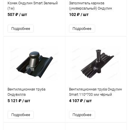
Конек Ондулин Smart Зеленый
Заполнитель карниза
(1м)
(универсальный) Ондулин
Черепица
507 ₽
/ шт
102 ₽
/ шт
Подробнее
Подробнее
Вентиляционная труба
Вентиляционная труба Ондулин
Ондувилла
Smart 110*700 мм чёрный
5 121 ₽
/ шт
4 107 ₽
/ шт
Подробнее
Подробнее