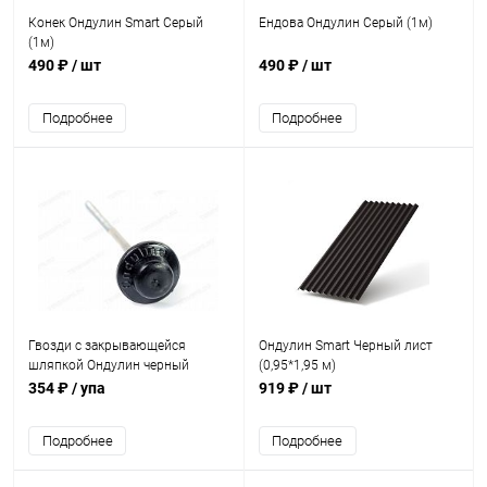
Конек Ондулин Smart Серый
Ендова Ондулин Серый (1м)
(1м)
490 ₽
/ шт
490 ₽
/ шт
Подробнее
Подробнее
Гвозди с закрывающейся
Ондулин Smart Черный лист
шляпкой Ондулин черный
(0,95*1,95 м)
(100шт)
354 ₽
/ упа
919 ₽
/ шт
Подробнее
Подробнее