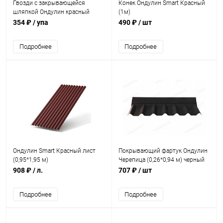
Гвозди с закрывающейся
Конек Ондулин Smart Красный
шляпкой Ондулин красный
(1м)
(100шт)
354 ₽
/ упа
490 ₽
/ шт
Подробнее
Подробнее
Ондулин Smart Красный лист
Покрывающий фартук Ондулин
(0,95*1,95 м)
Черепица (0,26*0,94 м) черный
908 ₽
/ л.
707 ₽
/ шт
Подробнее
Подробнее