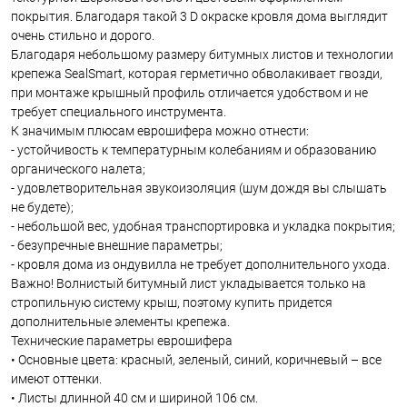
покрытия. Благодаря такой 3 D окраске кровля дома выглядит
очень стильно и дорого.
Благодаря небольшому размеру битумных листов и технологии
крепежа SealSmart, которая герметично обволакивает гвозди,
при монтаже крышный профиль отличается удобством и не
требует специального инструмента.
К значимым плюсам еврошифера можно отнести:
- устойчивость к температурным колебаниям и образованию
органического налета;
- удовлетворительная звукоизоляция (шум дождя вы слышать
не будете);
- небольшой вес, удобная транспортировка и укладка покрытия;
- безупречные внешние параметры;
- кровля дома из ондувилла не требует дополнительного ухода.
Важно! Волнистый битумный лист укладывается только на
стропильную систему крыш, поэтому купить придется
дополнительные элементы крепежа.
Технические параметры еврошифера
• Основные цвета: красный, зеленый, синий, коричневый – все
имеют оттенки.
• Листы длинной 40 см и шириной 106 см.