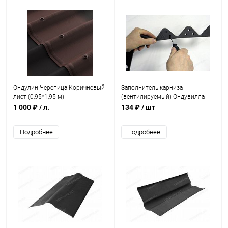
Ондулин Черепица Коричневый
Заполнитель карниза
лист (0,95*1,95 м)
(вентилируемый) Ондувилла
(0,95м)
1 000 ₽
/ л.
134 ₽
/ шт
Подробнее
Подробнее