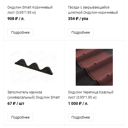
Ондулин Smart Коричневый
Гвозди с закрывающейся
лист (0,95*1,95 м)
шляпкой Ондулин коричневый
(100шт)
908 ₽
/ л.
354 ₽
/ упа
Подробнее
Подробнее
Заполнитель карниза
Ондулин Черепица Красный
(универсальный) Ондулин Smart
лист (0,95*1,95 м)
0,855 мм
67 ₽
/ шт
1 000 ₽
/ л.
Подробнее
Подробнее