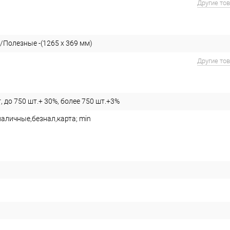
Другие то
/Полезные -(1265 х 369 мм)
Другие то
, до 750 шт.+ 30%, более 750 шт.+3%
наличные,безнал,карта; min