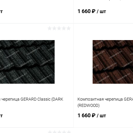
1 660 ₽
шт
/ шт
В корзину
В корз
 клик
Сравнение
Купить в 1 клик
ое
Под заказ
В избранное
 черепица GERARD Classic (DARK
Композитная черепица GERA
(REDWOOD)
1 660 ₽
шт
/ шт