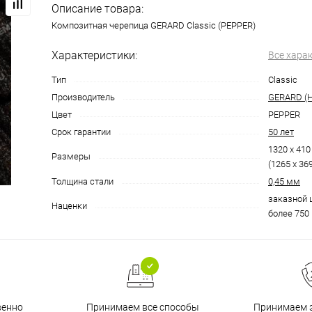
Описание товара:
Композитная черепица GERARD Classic (PEPPER)
Характеристики:
Все хара
Тип
Classic
Производитель
GERARD (Н
Цвет
PEPPER
Срок гарантии
50 лет
1320 x 41
Размеры
(1265 х 36
Толщина стали
0,45 мм
заказной ц
Наценки
более 750
венно
Принимаем все способы
Принимаем з