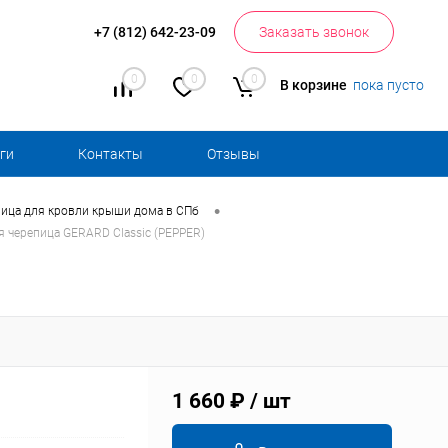
+7 (812) 642-23-09
Заказать звонок
0
0
0
В корзине
пока пусто
ги
Контакты
Отзывы
•
ица для кровли крыши дома в СПб
 черепица GERARD Classic (PEPPER)
1 660 ₽
/ шт