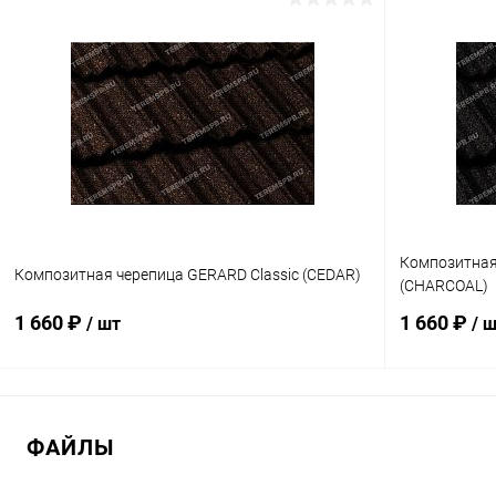
В корзину
Купить в 1 клик
Сравнение
Купить в 1
В избранное
Под заказ
В избранн
Композитная
Композитная черепица GERARD Classic (CEDAR)
(CHARCOAL)
1 660 ₽
1 660 ₽
/ шт
/ 
В корзину
ФАЙЛЫ
Купить в 1 клик
Сравнение
Купить в 1