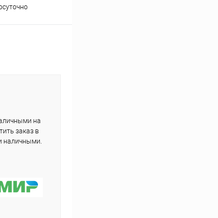
осуточно
подборе товаров
наличными на
тить заказ в
и наличными.