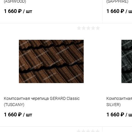
(ASHWOOD)
(SAPPHIRE)
1 660 ₽
1 660 ₽
/ шт
/ 
В корзину
Купить в 1 клик
Сравнение
Купить в 1
В избранное
Под заказ
В избранн
Композитная черепица GERARD Classic
Композитная
(TUSCANY)
SILVER)
1 660 ₽
1 660 ₽
/ шт
/ 