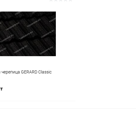
В корзину
В корз
 клик
Сравнение
Купить в 1 клик
ое
Под заказ
В избранное
 черепица GERARD Classic
шт
В корзину
 клик
Сравнение