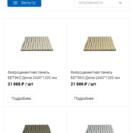
Фильтр
популярности
Фиброцементная панель
Фиброцементная панель
БЕТЭКО Дюна 2440*1200 мм
БЕТЭКО Дюна 2440*1200 мм
Ral 1013
Ral 1014
21 888 ₽
/ шт
21 888 ₽
/ шт
Подробнее
Подробнее