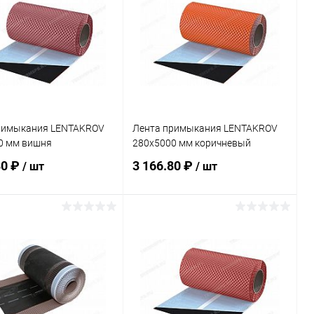
римыкания LENTAKROV
Лента примыкания LENTAKROV
0 мм вишня
280х5000 мм коричневый
80 ₽
3 166.80 ₽
/ шт
/ шт
В корзину
В корзину
ь в 1 клик
Сравнение
Купить в 1 клик
Сравнение
ранное
Под заказ
В избранное
Под заказ