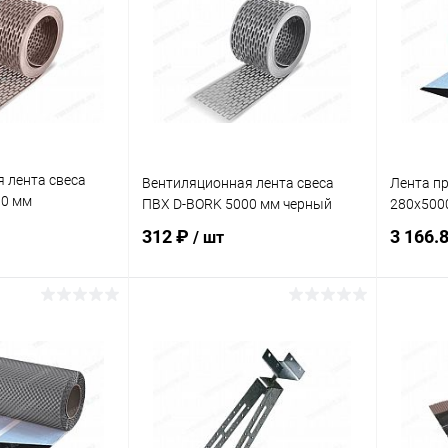
 лента свеса
Вентиляционная лента свеса
Лента п
00 мм
ПВХ D-BORK 5000 мм черный
280х500
312 ₽
3 166.
/ шт
корзину
В корзину
ик
Сравнение
Купить в 1 клик
Сравнение
Купит
Под заказ
В избранное
Под заказ
В изб