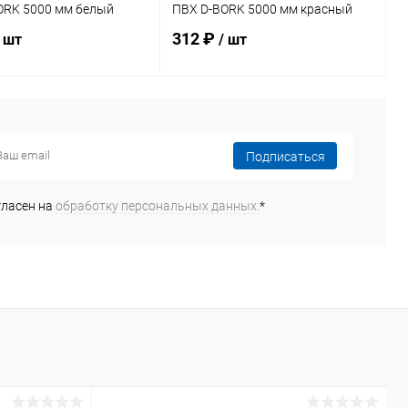
ORK 5000 мм белый
ПВХ D-BORK 5000 мм красный
312 ₽
/ шт
/ шт
В корзину
В корзину
Подписаться
ь в 1 клик
Сравнение
Купить в 1 клик
Сравнение
ранное
Под заказ
В избранное
Под заказ
гласен на
обработку персональных данных.
*