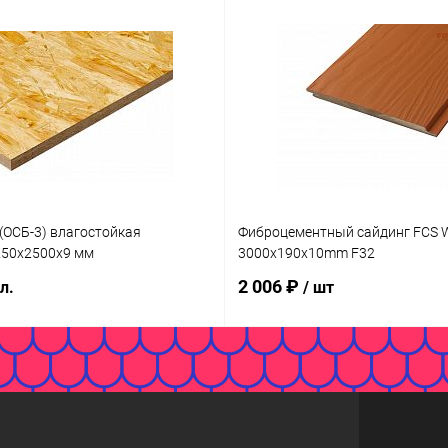
(ОСБ-3) влагостойкая
Фиброцементный сайдинг FCS W
250х2500х9 мм
3000x190x10mm F32
2 006 ₽
 л.
/ шт