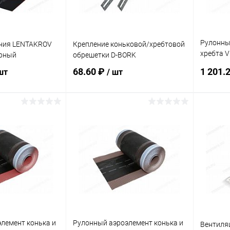
Рулонны
ния LENTAKROV
Крепление коньковой/хребтовой
хребта 
ерный
обрешетки D-BORK
коричне
68.60 ₽
1 201.
шт
/ шт
корзину
В корзину
ик
Сравнение
Купить в 1 клик
Сравнение
Купит
Под заказ
В избранное
Под заказ
В изб
лемент конька и
Рулонный аэроэлемент конька и
Вентиля