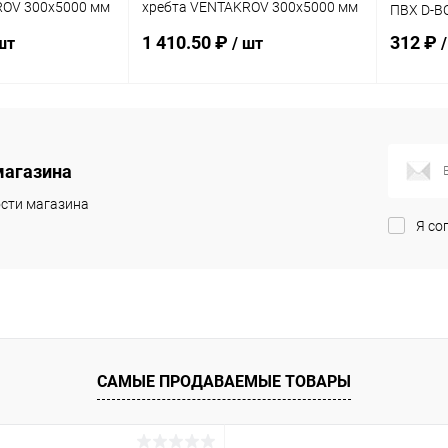
ROV 300х5000 мм
хребта VENTAKROV 300х5000 мм
ПВХ D-B
коричневый
1 410.50 ₽
312 ₽
шт
/ шт
корзину
В корзину
магазина
ик
Сравнение
Купить в 1 клик
Сравнение
Купит
сти магазина
Под заказ
В избранное
Под заказ
В изб
Я со
САМЫЕ ПРОДАВАЕМЫЕ ТОВАРЫ