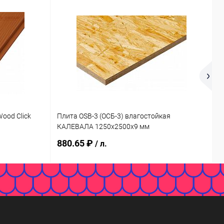
ood Click
Плита OSB-3 (ОСБ-3) влагостойкая
П
КАЛЕВАЛА 1250х2500х9 мм
К
880.65 ₽
8
/ л.