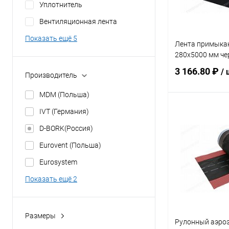
Уплотнитель
Вентиляционная лента
Показать ещё 5
Лента примыка
280х5000 мм ч
3 166.80 ₽
/ 
Производитель
MDM (Польша)
IVT (Германия)
В 
D-BORK(Россия)
Купить в 1 кл
Eurovent (Польша)
В избранное
Eurosystem
Показать ещё 2
Размеры
Рулонный аэроэ
100 мм х 5 м