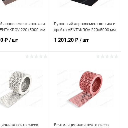
й аэроэлемент конька и
Рулонный аэроэлемент конька и
VENTAKROV 220х5000 мм
хребта VENTAKROV 220х5000 мм
вый
красный
20 ₽
1 201.20 ₽
/ шт
/ шт
В корзину
В корзину
ь в 1 клик
Сравнение
Купить в 1 клик
Сравнение
ранное
Под заказ
В избранное
Под заказ
ционная лента свеса
Вентиляционная лента свеса