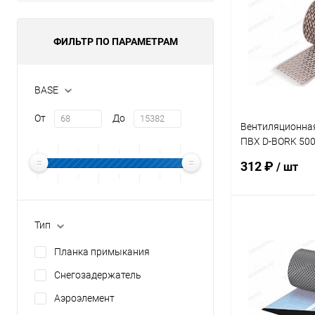
ФИЛЬТР ПО ПАРАМЕТРАМ
BASE
От
До
Вентиляционная
ПВХ D-BORK 50
коричневый
312 ₽
/ шт
В 
Тип
Планка примыкания
Купить в 1 кл
Снегозадержатель
В избранное
Аэроэлемент