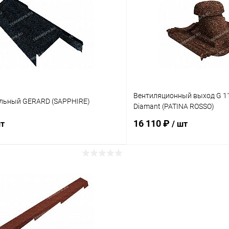
 клик
Сравнение
Купить в 1 клик
ое
Под заказ
В избранное
Вентиляционный выход G 11
ольный GERARD (SAPPHIRE)
Diamant (PATINA ROSSO)
16 110 ₽
шт
/ шт
В корзину
В корз
 клик
Сравнение
Купить в 1 клик
ое
Под заказ
В избранное