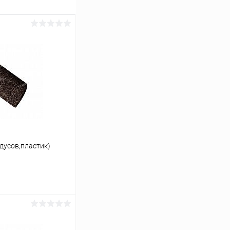
адусов,пластик)
ину