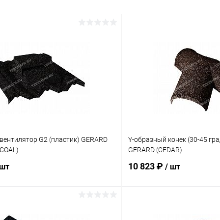
вентилятор G2 (пластик) GERARD
Y-образный конек (30-45 гр
RCOAL)
GERARD (CEDAR)
10 823 ₽
 шт
/ шт
В корзину
В корз