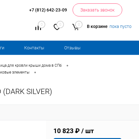
+7 (812) 642-23-09
Заказать звонок
0
0
0
В корзине
пока пусто
ги
Контакты
Отзывы
•
ица для кровли крыши дома в СПб
•
ьковые элементы
D (DARK SILVER)
10 823 ₽
/ шт