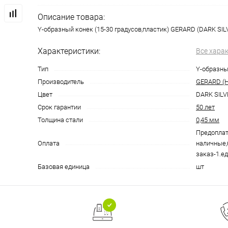
Описание товара:
Y-образный конек (15-30 градусов,пластик) GERARD (DARK SIL
Характеристики:
Все хара
Тип
Y-образны
Производитель
GERARD (Н
Цвет
DARK SILV
Срок гарантии
50 лет
Толщина стали
0,45 мм
Предоплат
Оплата
наличные,
заказ-1.ед
Базовая единица
шт