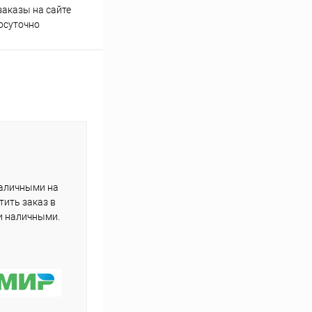
аказы на сайте
Профессиональная помощь в
осуточно
подборе товаров
наличными на
тить заказ в
и наличными.