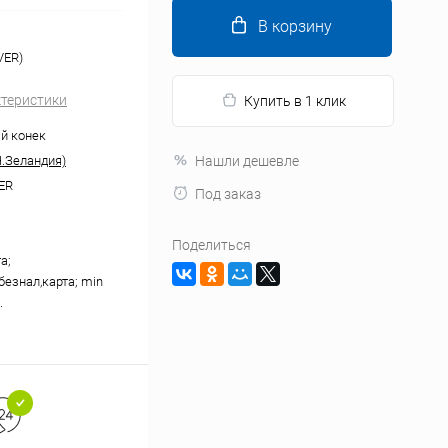
В корзину
VER)
ктеристики
Купить в 1 клик
й конек
.Зеландия)
Нашли дешевле
ER
Под заказ
Поделиться
а;
безнал,карта; min
.