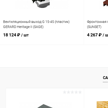
Вентиляционный выход G 15-45 (пластик)
Фронтонная 
GERARD Heritage II (SAGE)
(SUNSET)
18 124 ₽
4 267 ₽
/ шт
/ 
В корзину
Купить в 1 клик
Сравнение
Купить в 1
В избранное
Под заказ
В избранн
СА