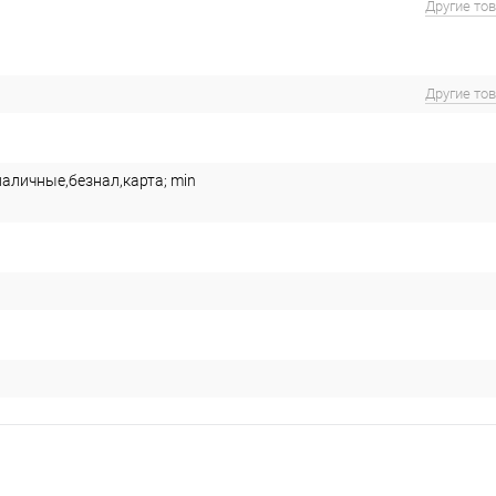
Другие то
Другие то
наличные,безнал,карта; min