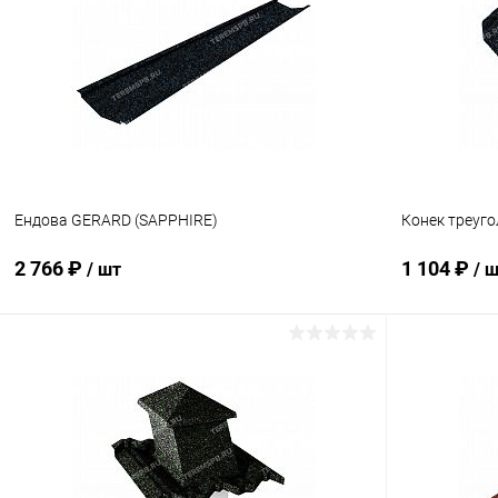
Купить в 1 клик
Сравнение
Купить в 1
В избранное
Под заказ
В избранн
Ендова GERARD (SAPPHIRE)
Конек треуг
2 766 ₽
1 104 ₽
/ шт
/ 
В корзину
Купить в 1 клик
Сравнение
Купить в 1
В избранное
Под заказ
В избранн