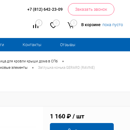
+7 (812) 642-23-09
Заказать звонок
0
0
0
В корзине
пока пусто
ги
Контакты
Отзывы
•
ица для кровли крыши дома в СПб
•
ьковые элементы
Заглушка конька GERARD (RAVINE)
1 160 ₽
/ шт