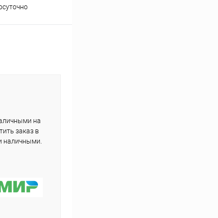
осуточно
подборе товаров
наличными на
тить заказ в
и наличными.