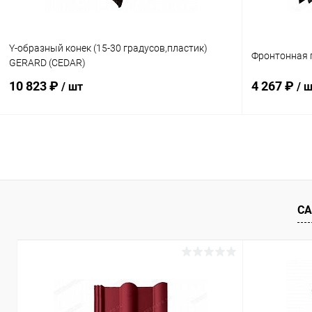
Y-образный конек (15-30 градусов,пластик)
Фронтонная 
GERARD (CEDAR)
10 823 ₽
4 267 ₽
/ шт
/ 
В корзину
Купить в 1 клик
Сравнение
Купить в 1
В избранное
Под заказ
В избранн
СА