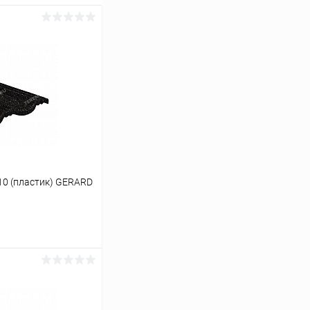
0 (пластик) GERARD
ину