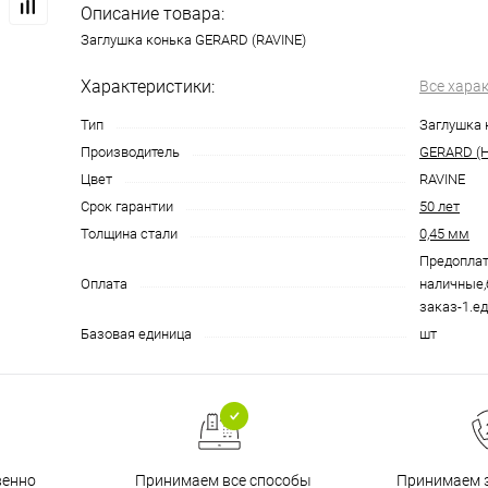
Описание товара:
Заглушка конька GERARD (RAVINE)
Характеристики:
Все хара
Тип
Заглушка 
Производитель
GERARD (Н
Цвет
RAVINE
Срок гарантии
50 лет
Толщина стали
0,45 мм
Предоплат
Оплата
наличные,
заказ-1.ед
Базовая единица
шт
венно
Принимаем все способы
Принимаем з