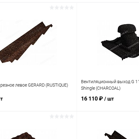
Вентиляционный выход G 11
резное левое GERARD (RUSTIQUE)
Shingle (CHARCOAL)
16 110 ₽
шт
/ шт
В корзину
В корз