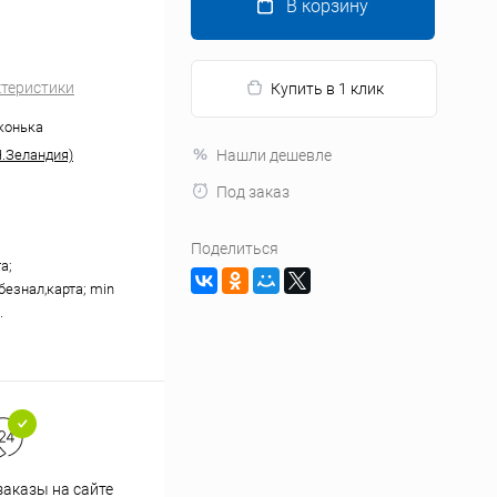
В корзину
ктеристики
Купить в 1 клик
конька
.Зеландия)
Нашли дешевле
Под заказ
Поделиться
а;
безнал,карта; min
.
аказы на сайте
Профессиональная помощь в