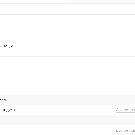
репицы.
ька
ландия)
Другие то
Другие то