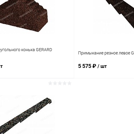
 клик
Сравнение
Купить в 1 клик
ое
Под заказ
В избранное
еугольного конька GERARD
Примыкание резное левое 
5 575 ₽
шт
/ шт
В корзину
В корз
 клик
Сравнение
Купить в 1 клик
ое
Под заказ
В избранное