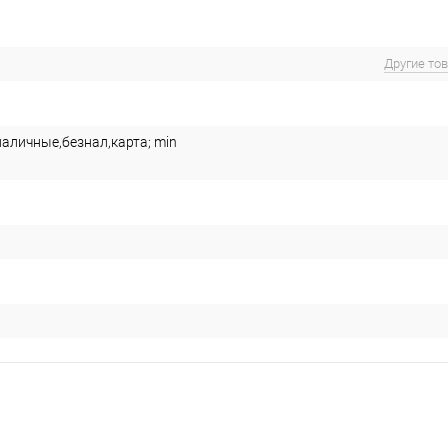
Другие то
наличные,безнал,карта; min