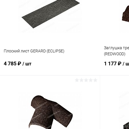
Купить в 1 клик
Сравнение
Купить в 1
В избранное
Под заказ
В избранн
Заглушка тр
Плоский лист GERARD (ECLIPSE)
(REDWOOD)
4 785 ₽
1 177 ₽
/ шт
/ 
В корзину
Купить в 1 клик
Сравнение
Купить в 1
В избранное
Под заказ
В избранн