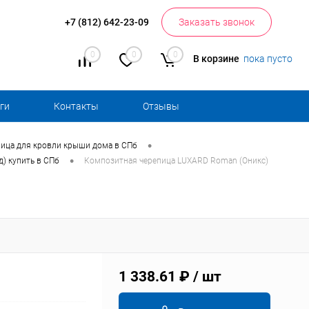
+7 (812) 642-23-09
Заказать звонок
0
0
0
В корзине
пока пусто
ги
Контакты
Отзывы
•
ица для кровли крыши дома в СПб
•
) купить в СПб
Композитная черепица LUXARD Roman (Оникс)
1 338.61 ₽
/ шт