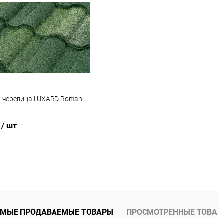
 клик
Сравнение
Купить в 1 клик
ое
Под заказ
В избранное
 черепица LUXARD Roman
₽
/ шт
В корзину
 клик
Сравнение
ое
Под заказ
МЫЕ ПРОДАВАЕМЫЕ ТОВАРЫ
ПРОСМОТРЕННЫЕ ТОВ