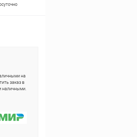
осуточно
подборе товаров
наличными на
тить заказ в
и наличными.