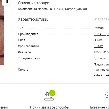
Описание товара:
Композитная черепица LUXARD Roman (Оникс)
Характеристики:
Все хара
Тип
Roman
Производитель
LUXARD(Р
Цвет
Оникс
Срок гарантии
35 лет
Размеры
1350 х 41
Толщина стали
0,45 мм
Предоплат
Оплата
наличные,
заказ-1.ед
венно
Принимаем все способы
Принимаем з