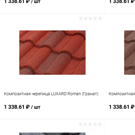
1 338.61 ₽
1 338.61 
/ шт
В корзину
Купить в 1 клик
Сравнение
Купить в 1
В избранное
Под заказ
В избранн
Композитная черепица LUXARD Roman (Гранат)
Композитная
1 338.61 ₽
1 338.61 
/ шт
В корзину