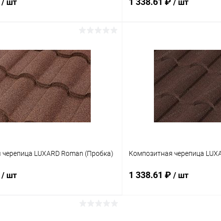
₽
1 338.61 ₽
/ шт
/ шт
В корзину
В корз
 клик
Сравнение
Купить в 1 клик
ое
Под заказ
В избранное
 черепица LUXARD Roman (Пробка)
Композитная черепица LUX
₽
1 338.61 ₽
/ шт
/ шт
В корзину
В корз