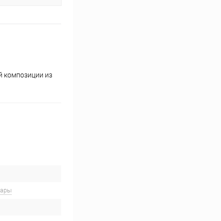
й композиции из
вары