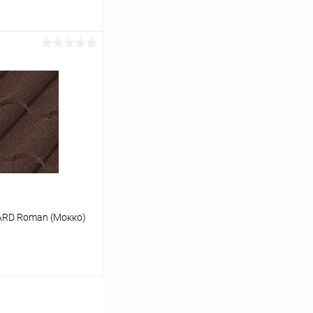
ину
Сравнение
Под заказ
ARD Roman (Мокко)
ину