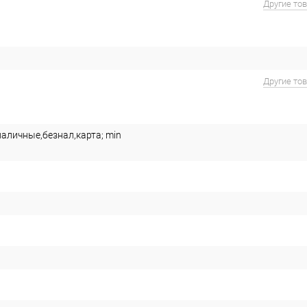
Другие то
Другие то
наличные,безнал,карта; min