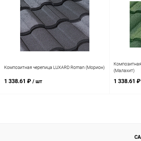
Купить в 1 клик
Сравнение
Купить в 1
В избранное
Под заказ
В избранн
Композитная
Композитная черепица LUXARD Roman (Морион)
(Малахит)
1 338.61 ₽
1 338.61 
/ шт
В корзину
Купить в 1 клик
Сравнение
Купить в 1
В избранное
Под заказ
В избранн
СА