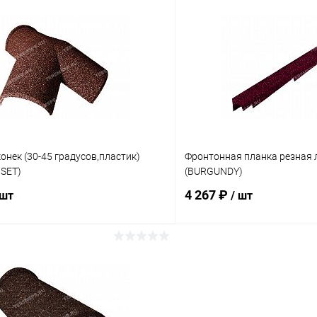
В корзину
В корз
 клик
Сравнение
Купить в 1 клик
ое
Под заказ
В избранное
онек (30-45 градусов,пластик)
Фронтонная планка резная
SET)
(BURGUNDY)
4 267 ₽
 шт
/ шт
В корзину
В корз
 клик
Сравнение
Купить в 1 клик
ое
Под заказ
В избранное