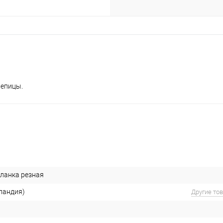
репицы.
ланка резная
ландия)
Другие то