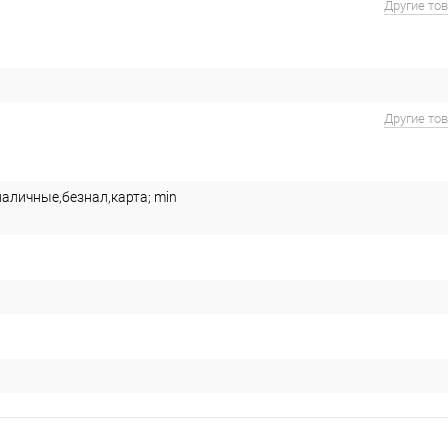
Другие то
Другие то
наличные,безнал,карта; min