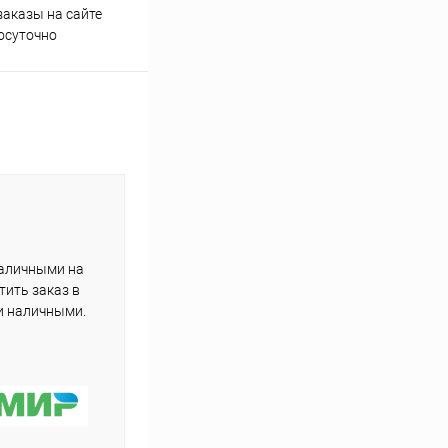
аказы на сайте
Профессиональная помощь в
осуточно
подборе товаров
наличными на
тить заказ в
и наличными.