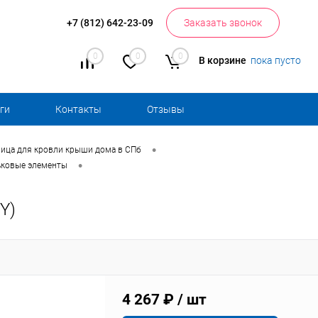
+7 (812) 642-23-09
Заказать звонок
0
0
0
В корзине
пока пусто
ги
Контакты
Отзывы
•
ица для кровли крыши дома в СПб
•
ьковые элементы
Y)
4 267 ₽
/ шт