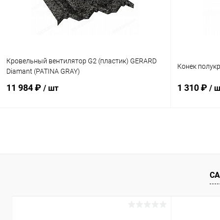
Кровельный вентилятор G2 (пластик) GERARD
Конек полук
Diamant (PATINA GRAY)
11 984 ₽
1 310 ₽
/ шт
/ 
В корзину
Купить в 1 клик
Сравнение
Купить в 1
В избранное
Под заказ
В избранн
СА