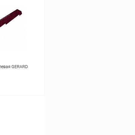
ину
Сравнение
Под заказ
 левая GERARD
ину
Сравнение
Под заказ