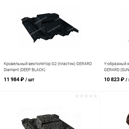
В корзину
Купить в 1 клик
Сравнение
Купить в 1
В избранное
Под заказ
В избранн
Кровельный вентилятор G2 (пластик) GERARD
Y-образный к
Diamant (DEEP BLACK)
GERARD (SUN
11 984 ₽
10 823 ₽
/ шт
/
В корзину
Купить в 1 клик
Сравнение
Купить в 1
В избранное
Под заказ
В избранн