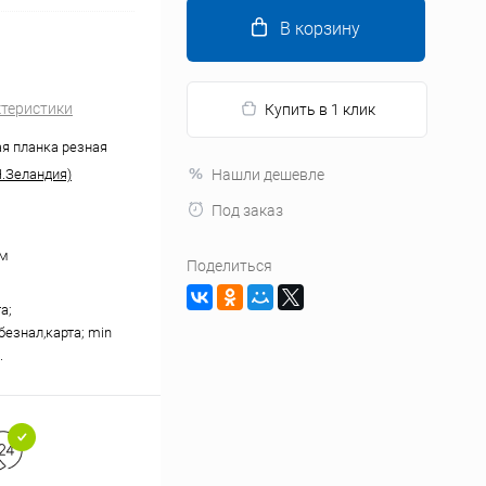
В корзину
ктеристики
Купить в 1 клик
я планка резная
.Зеландия)
Нашли дешевле
Под заказ
мм
Поделиться
а;
безнал,карта; min
.