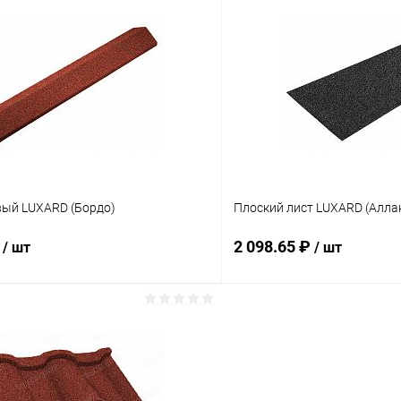
В корзину
В корз
 клик
Сравнение
Купить в 1 клик
ое
Под заказ
В избранное
вый LUXARD (Бордо)
Плоский лист LUXARD (Алла
₽
2 098.65 ₽
/ шт
/ шт
В корзину
В корз
 клик
Сравнение
Купить в 1 клик
ое
Под заказ
В избранное