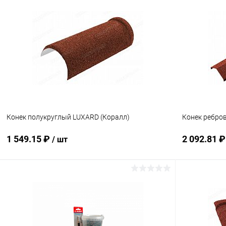
В корзину
Купить в 1 клик
Сравнение
Купить в 1
В избранное
Под заказ
В избранн
Конек полукруглый LUXARD (Коралл)
Конек ребро
1 549.15 ₽
2 092.81 
/ шт
В корзину
Купить в 1 клик
Сравнение
Купить в 1
В избранное
Под заказ
В избранн