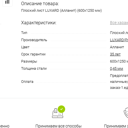
Описание товара:
Плоский лист LUXARD (Алланит) (600х1250 мм)
Характеристики:
Все хара
Тип
Плоский л
Производитель
LUXARD(Р
Цвет
Алланит
Срок гарантии
35 лет
Размеры
600х1250
Толщина стали
0,45 мм
Предоплат
Оплата
наличные,
заказ-1.ед
венно
Принимаем все способы
Принимаем з