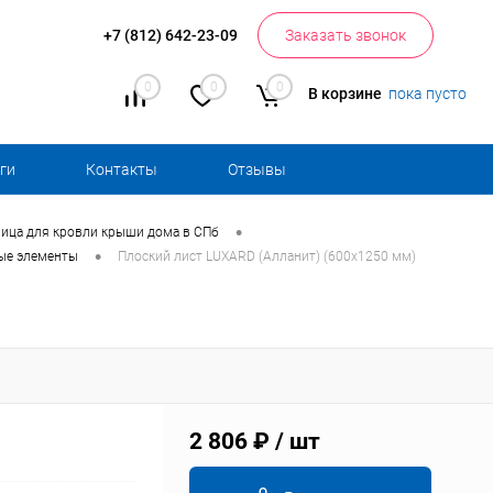
+7 (812) 642-23-09
Заказать звонок
0
0
0
В корзине
пока пусто
ги
Контакты
Отзывы
•
ица для кровли крыши дома в СПб
•
вые элементы
Плоский лист LUXARD (Алланит) (600х1250 мм)
2 806 ₽
/ шт