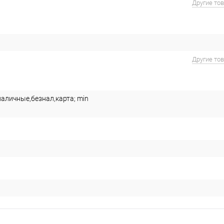
Другие то
Другие то
наличные,безнал,карта; min