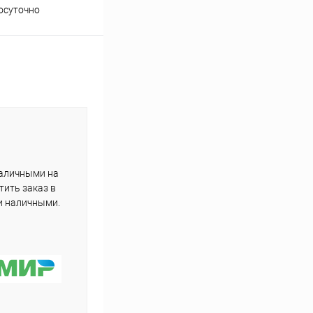
осуточно
подборе товаров
наличными на
тить заказ в
и наличными.