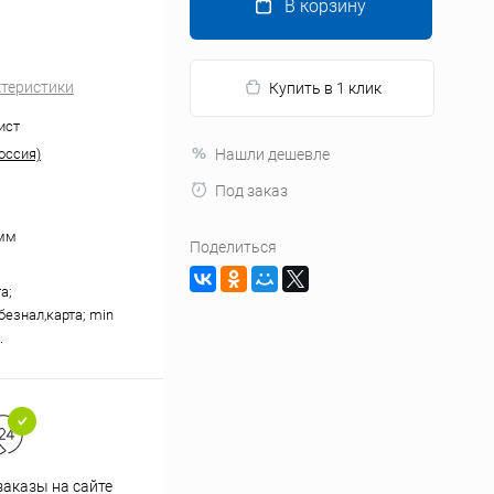
В корзину
ктеристики
Купить в 1 клик
ист
оссия)
Нашли дешевле
Под заказ
 мм
Поделиться
а;
безнал,карта; min
.
аказы на сайте
Профессиональная помощь в