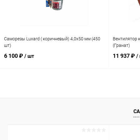
Саморезы Luxard ( коричневый) 4,0х50 мм (450
Вентилятор 
шт)
(Гранат)
6 100 ₽
11 937 ₽
/ шт
/
В корзину
Купить в 1 клик
Сравнение
Купить в 1
В избранное
Под заказ
В избранн
СА