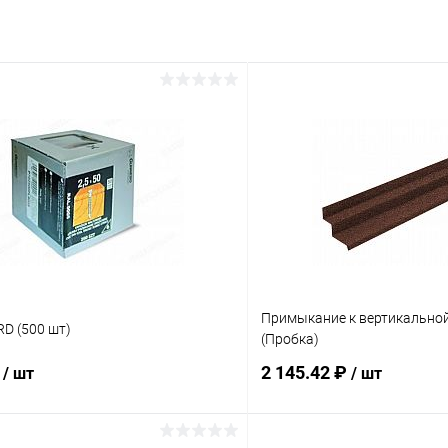
Примыкание к вертикальной
D (500 шт)
(Пробка)
₽
2 145.42 ₽
/ шт
/ шт